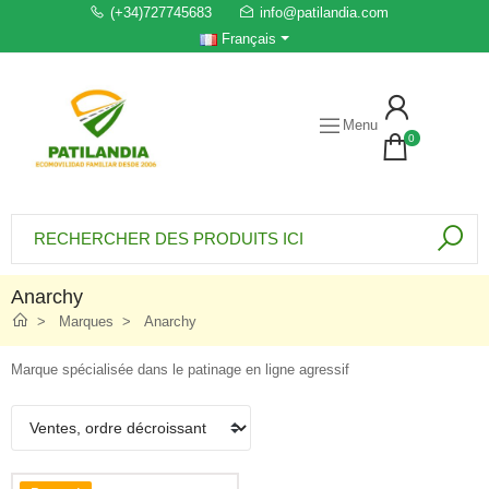
(+34)727745683
info@patilandia.com
Français
Menu
0
Anarchy
Marques
Anarchy
Marque spécialisée dans le patinage en ligne agressif