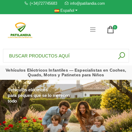
(+34)727745683
info@patilandia.com
Español
0
Vehículos Eléctricos Infantiles — Especialistas en Coches,
Quads, Motos y Patinetes para Niños
Vehículos eléctricos
para peques que se lo merecen
todo