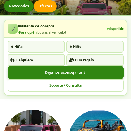
Novedades
Ofertas
Asistente de compra
🌿
disponible
¿Para quién
buscas el vehículo?
👧
👦
Niña
Niño
👫
🎁
Cualquiera
Es un regalo
→
Déjanos aconsejarte
Soporte / Consulta