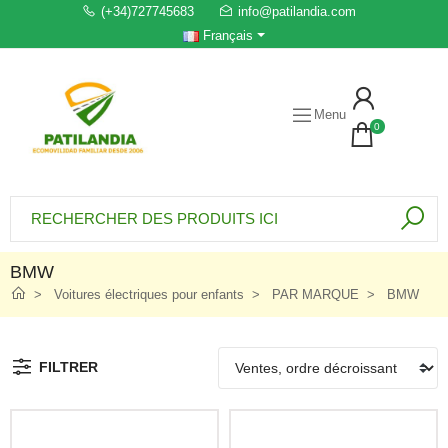
(+34)727745683
info@patilandia.com
Français
Menu
0
BMW
Voitures électriques pour enfants
PAR MARQUE
BMW
FILTRER