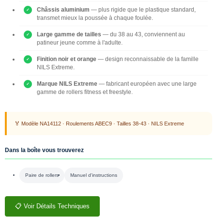
Châssis aluminium
— plus rigide que le plastique standard,
transmet mieux la poussée à chaque foulée.
Large gamme de tailles
— du 38 au 43, conviennent au
patineur jeune comme à l'adulte.
Finition noir et orange
— design reconnaissable de la famille
NILS Extreme.
Marque NILS Extreme
— fabricant européen avec une large
gamme de rollers fitness et freestyle.
🏅 Modèle NA14112 · Roulements ABEC9 · Tailles 38-43 · NILS Extreme
Dans la boîte vous trouverez
Paire de rollers
Manuel d'instructions
📋 Voir Détails Techniques