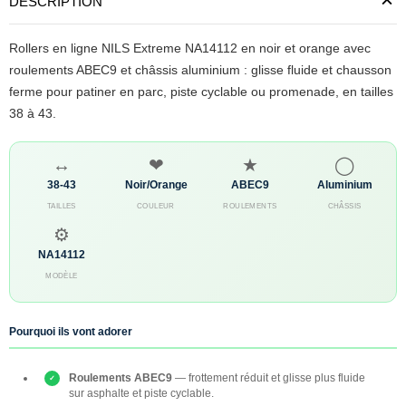
DESCRIPTION
Rollers en ligne NILS Extreme NA14112 en noir et orange avec
roulements ABEC9 et châssis aluminium : glisse fluide et chausson
ferme pour patiner en parc, piste cyclable ou promenade, en tailles
38 à 43.
↔
❤
★
◯
38-43
Noir/Orange
ABEC9
Aluminium
TAILLES
COULEUR
ROULEMENTS
CHÂSSIS
⚙
NA14112
MODÈLE
Pourquoi ils vont adorer
Roulements ABEC9
— frottement réduit et glisse plus fluide
sur asphalte et piste cyclable.