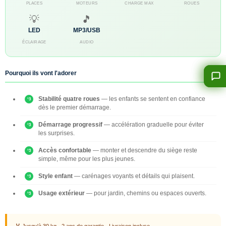
PLACES
MOTEURS
CHARGE MAX
ROUES
💡
🎵
LED
MP3/USB
ÉCLAIRAGE
AUDIO
Pourquoi ils vont l'adorer
Stabilité quatre roues
— les enfants se sentent en confiance
dès le premier démarrage.
Démarrage progressif
— accélération graduelle pour éviter
les surprises.
Accès confortable
— monter et descendre du siège reste
simple, même pour les plus jeunes.
Style enfant
— carénages voyants et détails qui plaisent.
Usage extérieur
— pour jardin, chemins ou espaces ouverts.
🏅 Jusqu'à 30 kg · 2 ans de garantie · Livraison incluse