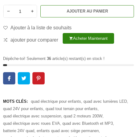
−
+
AJOUTER AU PANIER
Ajouter à la liste de souhaits
Acheter Maintenant
shopping_cart
ajouter pour comparer
Dépêche-toi! Seulement
36
article(s) restant(s) en stock !
MOTS CLÉS:
quad électrique pour enfants
,
quad avec lumières LED
,
quad 24V pour enfants
,
quad tout terrain pour enfants
,
quad électrique avec suspension
,
quad 2 moteurs 200W
,
quad électrique avec roues EVA
,
quad avec Bluetooth et MP3
,
batterie 24V quad
,
enfants quad avec siège permanen
,