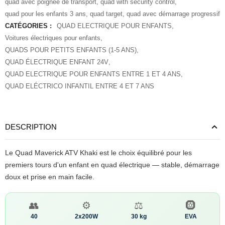
quad avec poignée de transport
,
quad with security control
,
quad pour les enfants 3 ans
,
quad target
,
quad avec démarrage progressif
CATÉGORIES :
QUAD ELECTRIQUE POUR ENFANTS
,
Voitures électriques pour enfants
,
QUADS POUR PETITS ENFANTS (1-5 ANS)
,
QUAD ÉLECTRIQUE ENFANT 24V
,
QUAD ELECTRIQUE POUR ENFANTS ENTRE 1 ET 4 ANS
,
QUAD ELÉCTRICO INFANTIL ENTRE 4 ET 7 ANS
DESCRIPTION
Le Quad Maverick ATV Khaki est le choix équilibré pour les
premiers tours d'un enfant en quad électrique — stable, démarrage
doux et prise en main facile.
👥
⚙️
⚖️
🛞
40
2x200W
30 kg
EVA