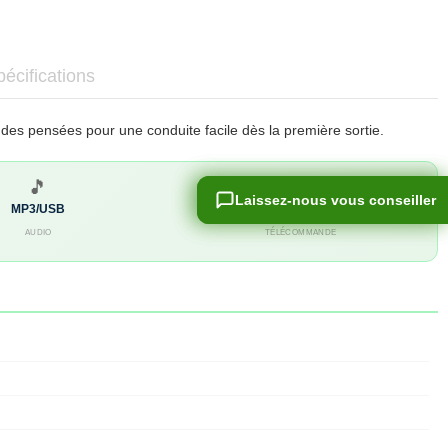
écifications
des pensées pour une conduite facile dès la première sortie.
🎵
📻
Laissez-nous vous conseiller
Laissez-nous vous conseiller
MP3/USB
2.4 GHz
AUDIO
TÉLÉCOMMANDE