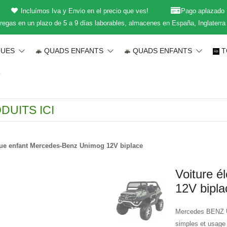
Incluímos Iva y Envio en el precio que ves!
Pago aplazado
regas en un plazo de 5 a 9 días laborables, almacenes en España, Inglaterra
QUES
QUADS ENFANTS
QUADS ENFANTS
T
T
ique enfant Mercedes-Benz Unimog 12V biplace
Voiture é
12V bipla
Mercedes BENZ UN
simples et usage p