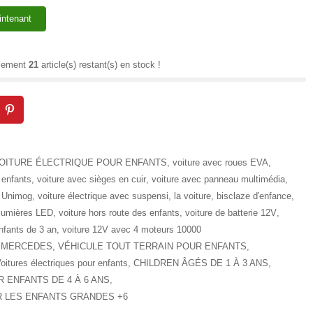
intenant
ulement
21
article(s) restant(s) en stock !
OITURE ÉLECTRIQUE POUR ENFANTS
,
voiture avec roues EVA
,
 enfants
,
voiture avec sièges en cuir
,
voiture avec panneau multimédia
,
s Unimog
,
voiture électrique avec suspensi
,
la voiture
,
bisclaze d'enfance
,
 lumières LED
,
voiture hors route des enfants
,
voiture de batterie 12V
,
enfants de 3 an
,
voiture 12V avec 4 moteurs 10000
MERCEDES
,
VÉHICULE TOUT TERRAIN POUR ENFANTS
,
oitures électriques pour enfants
,
CHILDREN ÂGÉS DE 1 À 3 ANS
,
 ENFANTS DE 4 À 6 ANS
,
 LES ENFANTS GRANDES +6