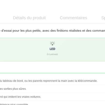
Détails du produit
Commentaires
Sp
essai pour les plus petits, avec des finitions réalistes et des comman
💡
LED
ÉCLAIRAGE
 tableau de bord, ou les parents reprennent la main avec la télécommande.
s sorties plus sûres.
d qui imitent les vraies voitures.
périence plus complète.