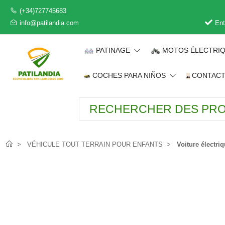
(+34)727745683
info@patilandia.com
Ent
PATINAGE
MOTOS ÉLECTRI
COCHES PARA NIÑOS
CONTAC
VÉHICULE TOUT TERRAIN POUR ENFANTS
Voiture électr