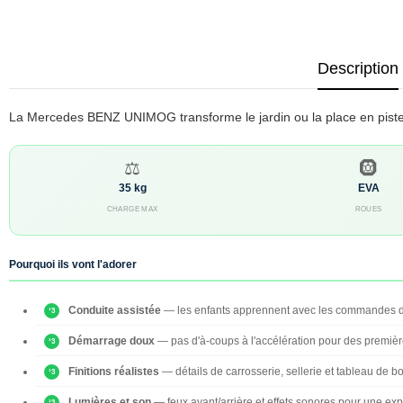
Description
La Mercedes BENZ UNIMOG transforme le jardin ou la place en piste d'
⚖️
🛞
35 kg
EVA
CHARGE MAX
ROUES
Pourquoi ils vont l'adorer
Conduite assistée
— les enfants apprennent avec les commandes du
Démarrage doux
— pas d'à-coups à l'accélération pour des première
Finitions réalistes
— détails de carrosserie, sellerie et tableau de bor
Lumières et son
— feux avant/arrière et effets sonores pour une ex