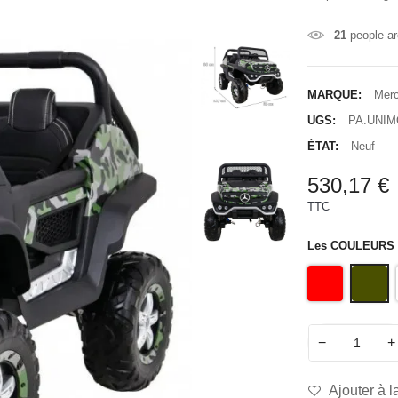
21
people ar
MARQUE:
Mer
UGS:
PA.UNI
ÉTAT:
Neuf
530,17 €
TTC
Les COULEURS
−
+
Ajouter à l