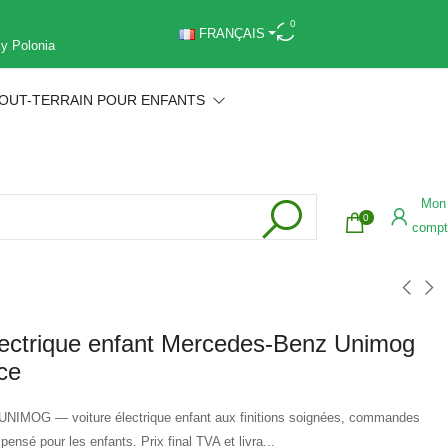
0
FRANÇAIS
 y Polonia
OUT-TERRAIN POUR ENFANTS
Mon
0
compt
lectrique enfant Mercedes-Benz Unimog
ce
IMOG — voiture électrique enfant aux finitions soignées, commandes
ensé pour les enfants. Prix final TVA et livra...