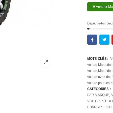
Acheter Ma
shopping_cart
Dépêche-toi! Se
MOTS CLÉS:
V
voiture Mercedes
voiture Mercede
voiture avec des
voiture pour les 
CATÉGORIES :
PAR MARQUE
,
V
VOITURES POUR
CHARGES POUR