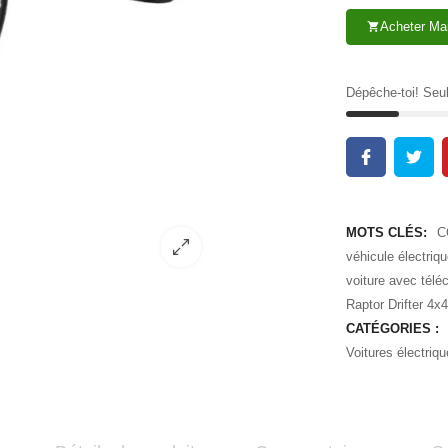
Acheter Ma
shopping_cart
Dépêche-toi! Se
MOTS CLÉS:
C
véhicule électriq
voiture avec té
Raptor Drifter 4x4
CATÉGORIES :
Voitures électriq