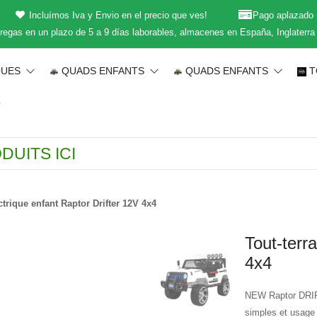
Incluímos Iva y Envio en el precio que ves!
Pago aplazado
regas en un plazo de 5 a 9 días laborables, almacenes en España, Inglaterra
QUES
QUADS ENFANTS
QUADS ENFANTS
T
T
ctrique enfant Raptor Drifter 12V 4x4
Tout-terr
4x4
NEW Raptor DRIFT
simples et usage p