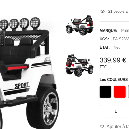
21
people ar
MARQUE:
Pati
UGS:
PA.S2388
ÉTAT:
Neuf
339,99 €
TTC
Les COULEURS
−
+
Ajouter à l