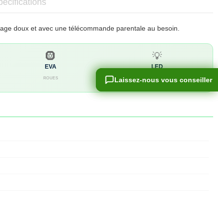
écifications
arrage doux et avec une télécommande parentale au besoin.
🛞
💡
EVA
LED
Laissez-nous vous conseiller
Laissez-nous vous conseiller
ROUES
ÉCLAIRAGE