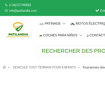
(+34)727745683
info@patilandia.com
Ent
PATINAGE
MOTOS ÉLECTRI
COCHES PARA NIÑOS
CONTAC
VÉHICULE TOUT TERRAIN POUR ENFANTS
Tout-terrain éle