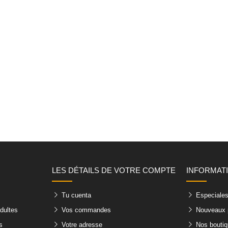
LES DÉTAILS DE VOTRE COMPTE
INFORMAT
Tu cuenta
Especiale
adultes
Vos commandes
Nouveaux 
s
Votre adresse
Nos bouti