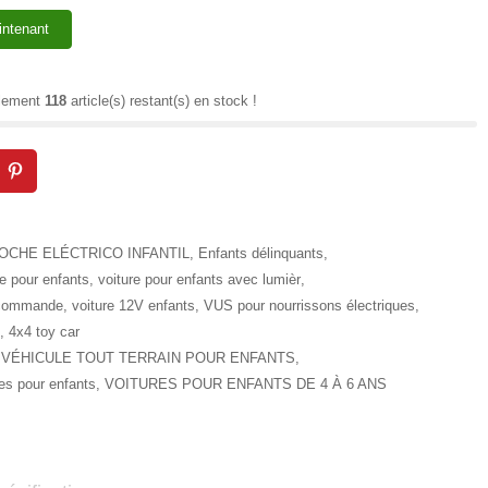
intenant
ulement
118
article(s) restant(s) en stock !
OCHE ELÉCTRICO INFANTIL
,
Enfants délinquants
,
ue pour enfants
,
voiture pour enfants avec lumièr
,
lécommande
,
voiture 12V enfants
,
VUS pour nourrissons électriques
,
,
4x4 toy car
VÉHICULE TOUT TERRAIN POUR ENFANTS
,
ues pour enfants
,
VOITURES POUR ENFANTS DE 4 À 6 ANS