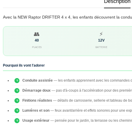
Description
Avec la NEW Raptor DRIFTER 4 x 4, les enfants découvrent la conduit
👥
⚡
40
12V
PLACES
BATTERIE
Pourquoi ils vont l'adorer
Conduite assistée
— les enfants apprennent avec les commandes du
Démarrage doux
— pas d'à-coups à l'accélération pour des première
Finitions réalistes
— détails de carrosserie, sellerie et tableau de bor
Lumières et son
— feux avant/arrière et effets sonores pour une ex
Usage extérieur
— pensée pour le jardin, la terrasse ou les chemin