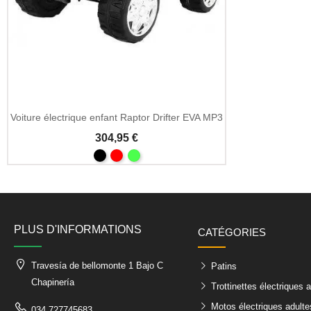
Voiture électrique enfant Raptor Drifter EVA MP3
304,95 €
PLUS D'INFORMATIONS
CATÉGORIES
Travesía de bellomonte 1 Bajo C
Patins
Chapinería
Trottinettes électriques 
Motos électriques adulte
034 727745683