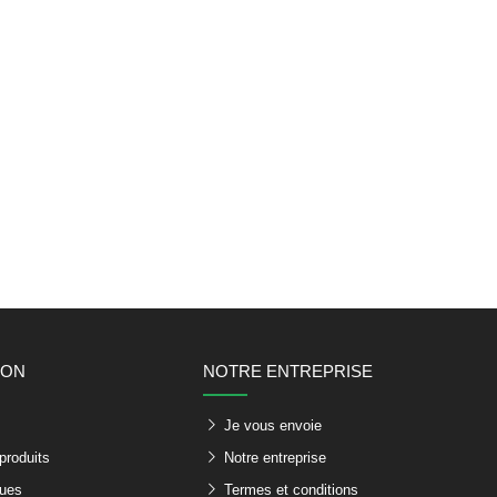
ION
NOTRE ENTREPRISE
s
Je vous envoie
produits
Notre entreprise
ques
Termes et conditions