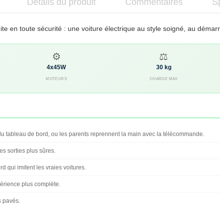
Détails du produit
Commentaires
Sp
e en toute sécurité : une voiture électrique au style soigné, au dém
⚙️
⚖️
4x45W
30 kg
MOTEURS
CHARGE MAX
 tableau de bord, ou les parents reprennent la main avec la télécommande.
s sorties plus sûres.
d qui imitent les vraies voitures.
périence plus complète.
s pavés.