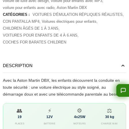
voiture de luxe avec design
,
voiture pour enfants avec MP3
,
voiture pour enfants avec radio
,
Aston Martin DBX
CATÉGORIES :
VOITURES D'ÉMULATION RÉPLIQUES RÉALISTES
,
CON PANTALLA MP4
,
Voitures électriques pour enfants
,
CHILDREN ÂGÉS DE 1 À 3 ANS
,
VOITURES POUR ENFANTS DE 4 À 6 ANS
,
COCHES FOR BARATES CHILDREN
DESCRIPTION
Avec la Aston Martin DBX, les enfants découvrent la conduite en
toute sécurité : une voiture électrique au style soigné, au
démarrage doux et avec une télécommande parentale au besoin.
👥
⚡
⚙️
⚖️
19
12V
4x25W
30 kg
PLACES
BATTERIE
MOTEURS
CHARGE MAX