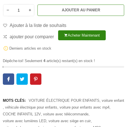
−
+
AJOUTER AU PANIER
Ajouter à la liste de souhaits
Acheter Maintenant
shopping_cart
ajouter pour comparer
Derniers articles en stock
Dépêche-toi! Seulement
4
article(s) restant(s) en stock !
MOTS CLÉS:
VOITURE ÉLECTRIQUE POUR ENFANTS
,
voiture enfant
,
véhicule électrique pour enfants
,
voiture pour enfants avec mp4
,
COCHE INFANTIL 12V
,
voiture avec télécommande
,
voiture avec lumières LED
,
voiture avec siège en cuir
,