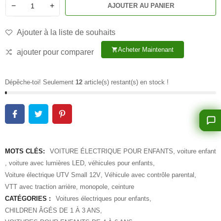
−
+
AJOUTER AU PANIER
Ajouter à la liste de souhaits
Acheter Maintenant
shopping_cart
ajouter pour comparer
Dépêche-toi! Seulement
12
article(s) restant(s) en stock !
MOTS CLÉS:
VOITURE ÉLECTRIQUE POUR ENFANTS
,
voiture enfant
,
voiture avec lumières LED
,
véhicules pour enfants
,
Voiture électrique UTV Small 12V
,
Véhicule avec contrôle parental
,
VTT avec traction arrière
,
monopole
,
ceinture
CATÉGORIES :
Voitures électriques pour enfants
,
CHILDREN ÂGÉS DE 1 À 3 ANS
,