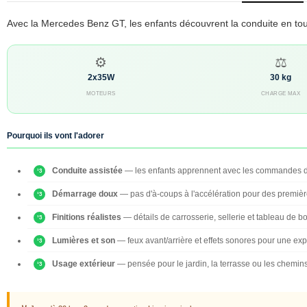
Avec la Mercedes Benz GT, les enfants découvrent la conduite en tou
⚙️
⚖️
2x35W
30 kg
MOTEURS
CHARGE MAX
Pourquoi ils vont l'adorer
Conduite assistée
— les enfants apprennent avec les commandes du
Démarrage doux
— pas d'à-coups à l'accélération pour des première
Finitions réalistes
— détails de carrosserie, sellerie et tableau de bor
Lumières et son
— feux avant/arrière et effets sonores pour une ex
Usage extérieur
— pensée pour le jardin, la terrasse ou les chemin