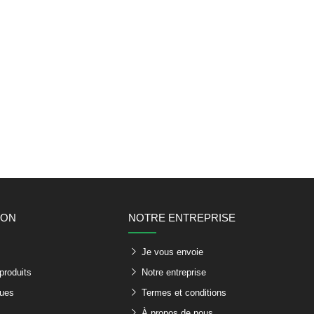
ION
NOTRE ENTREPRISE
s
Je vous envoie
produits
Notre entreprise
ques
Termes et conditions
À propos de nous