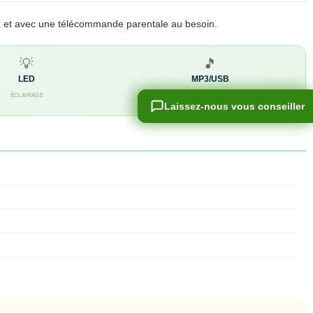
ux et avec une télécommande parentale au besoin.
💡
🎵
LED
MP3/USB
ÉCLAIRAGE
AUDIO
Laissez-nous vous conseiller
Laissez-nous vous conseiller