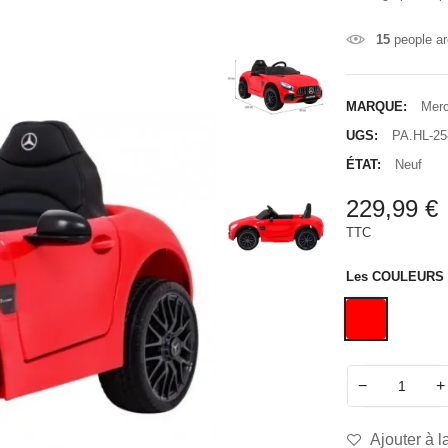
15
people ar
MARQUE:
Mer
UGS:
PA.HL-25
ÉTAT:
Neuf
229,99 €
TTC
Les COULEURS
−
+
Ajouter à l