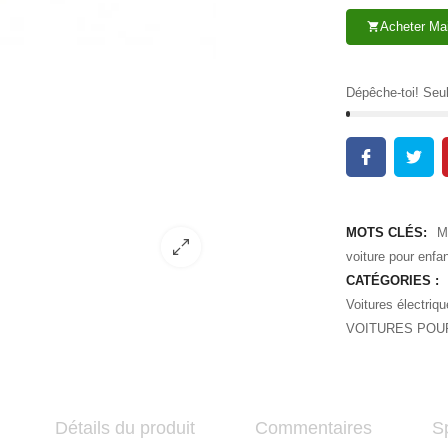
Acheter Ma
shopping_cart
Dépêche-toi! Se
MOTS CLÉS:
M
voiture pour enfa
CATÉGORIES :
Voitures électriq
VOITURES POUR
Détails du produit
Commentaires
Sp