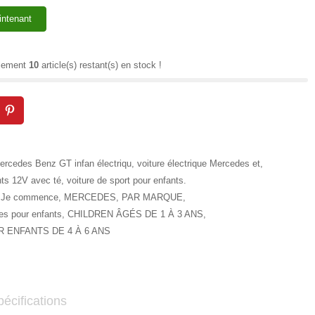
intenant
ulement
10
article(s) restant(s) en stock !
ercedes Benz GT infan électriqu
,
voiture électrique Mercedes et
,
nts 12V avec té
,
voiture de sport pour enfants.
Je commence
,
MERCEDES
,
PAR MARQUE
,
ues pour enfants
,
CHILDREN ÂGÉS DE 1 À 3 ANS
,
 ENFANTS DE 4 À 6 ANS
écifications