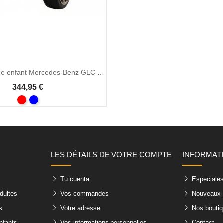
Voiture électrique enfant Mercedes-Benz GLC 63S 12V 4x4
344,95 €
LES DÉTAILS DE VOTRE COMPTE
INFORMAT
Tu cuenta
Especiale
adultes
Vos commandes
Nouveaux 
s
Votre adresse
Nos bouti
nfants
Vos informations personnelles
Contact