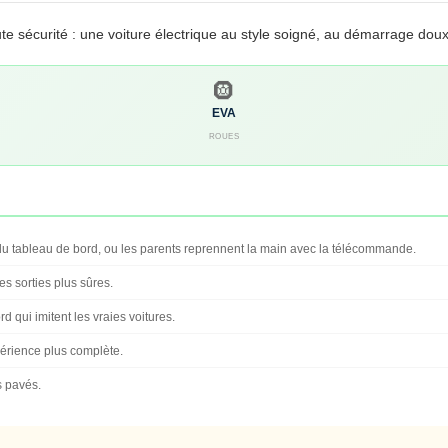
te sécurité : une voiture électrique au style soigné, au démarrage do
🛞
EVA
ROUES
 tableau de bord, ou les parents reprennent la main avec la télécommande.
s sorties plus sûres.
d qui imitent les vraies voitures.
périence plus complète.
s pavés.