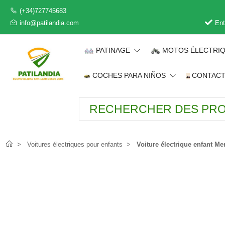
(+34)727745683
info@patilandia.com
Ent
PATINAGE
MOTOS ÉLECTRI
COCHES PARA NIÑOS
CONTAC
Voitures électriques pour enfants
Voiture électrique enfant 