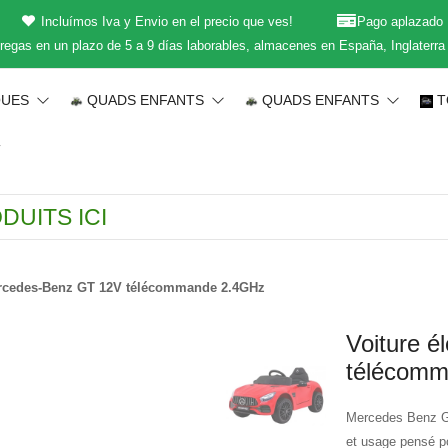
Incluímos Iva y Envio en el precio que ves!
Pago aplazado
regas en un plazo de 5 a 9 días laborables, almacenes en España, Inglaterra
QUES
QUADS ENFANTS
QUADS ENFANTS
T
T
Mercedes-Benz GT 12V télécommande 2.4GHz
Voiture é
télécom
Mercedes Benz GT
et usage pensé pou