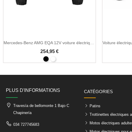
Mercedes-Benz AMG EQA 12V voiture électrique enfant MP3
254,95 €
PLUS D'INFORMATIONS
CATÉGORIES
Travesía de bellomonte 1 Bajo C
Patins
Chapinería
Trottinettes électriques 
Motos électriques adulte
034 727745683
Motos électriques pour e