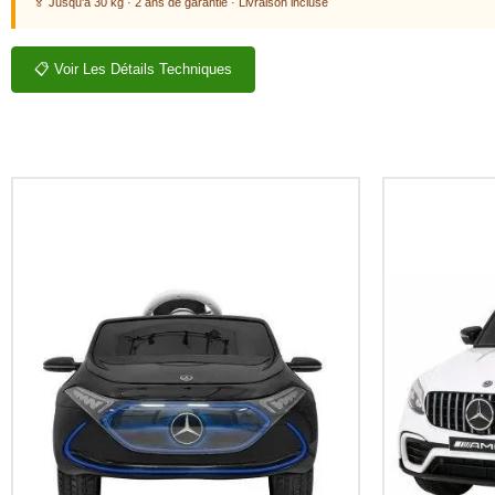
🏅 Jusqu'à 30 kg · 2 ans de garantie · Livraison incluse
📋 Voir Les Détails Techniques