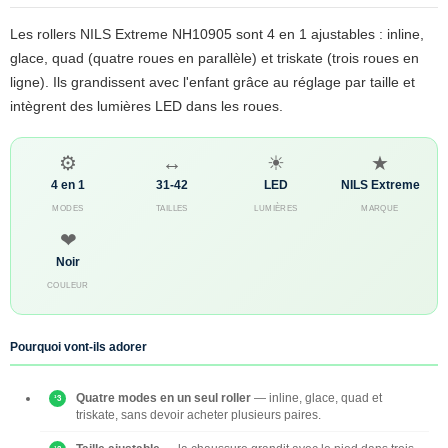
Les rollers NILS Extreme NH10905 sont 4 en 1 ajustables : inline,
glace, quad (quatre roues en parallèle) et triskate (trois roues en
ligne). Ils grandissent avec l'enfant grâce au réglage par taille et
intègrent des lumières LED dans les roues.
⚙
↔
☀
★
4 en 1
31-42
LED
NILS Extreme
MODES
TAILLES
LUMIÈRES
MARQUE
❤
Noir
COULEUR
Pourquoi vont-ils adorer
Quatre modes en un seul roller
— inline, glace, quad et
triskate, sans devoir acheter plusieurs paires.