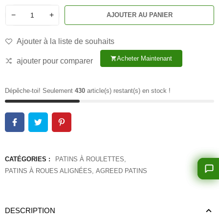
−
+
AJOUTER AU PANIER
Ajouter à la liste de souhaits
Acheter Maintenant
shopping_cart
ajouter pour comparer
Dépêche-toi! Seulement
430
article(s) restant(s) en stock !
CATÉGORIES :
PATINS À ROULETTES
,
PATINS À ROUES ALIGNÉES
,
AGREED PATINS
DESCRIPTION