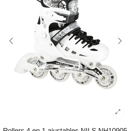
Rollers 4 en 1 ajustables NILS NH10905