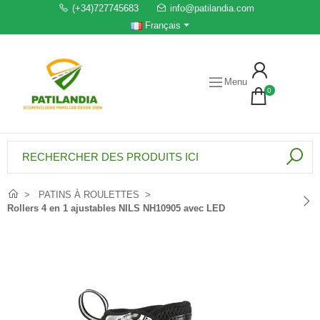
(+34)727745683
info@patilandia.com
Français
Menu
0
PATINS À ROULETTES
Rollers 4 en 1 ajustables NILS NH10905 avec LED