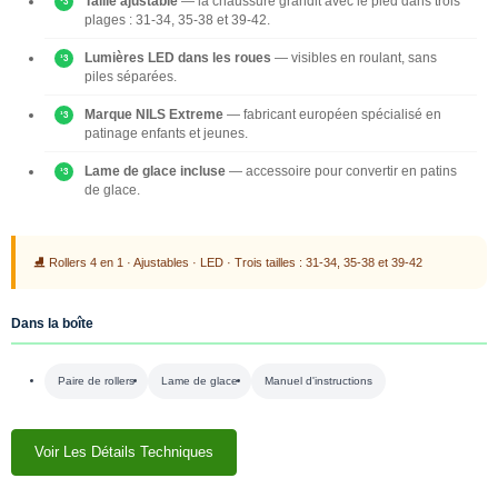
Taille ajustable
— la chaussure grandit avec le pied dans trois
plages : 31-34, 35-38 et 39-42.
Lumières LED dans les roues
— visibles en roulant, sans
piles séparées.
Marque NILS Extreme
— fabricant européen spécialisé en
patinage enfants et jeunes.
Lame de glace incluse
— accessoire pour convertir en patins
de glace.
⛸ Rollers 4 en 1 · Ajustables · LED · Trois tailles : 31-34, 35-38 et 39-42
Dans la boîte
Paire de rollers
Lame de glace
Manuel d'instructions
Voir Les Détails Techniques