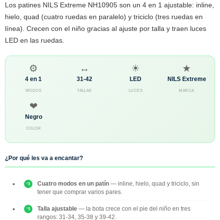
Los patines NILS Extreme NH10905 son un 4 en 1 ajustable: inline,
hielo, quad (cuatro ruedas en paralelo) y triciclo (tres ruedas en
línea). Crecen con el niño gracias al ajuste por talla y traen luces
LED en las ruedas.
⚙
↔
☀
★
4 en 1
31-42
LED
NILS Extreme
MODOS
TALLAS
LUCES
MARCA
❤
Negro
COLOR
¿Por qué les va a encantar?
Cuatro modos en un patín
— inline, hielo, quad y triciclo, sin
tener que comprar varios pares.
Talla ajustable
— la bota crece con el pie del niño en tres
rangos: 31-34, 35-38 y 39-42.