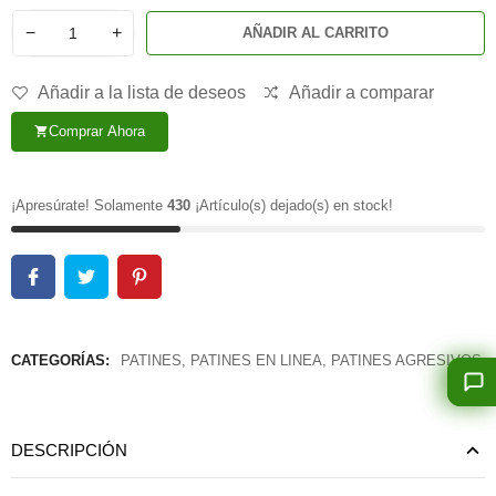
−
+
AÑADIR AL CARRITO
Añadir a la lista de deseos
Añadir a comparar
Comprar Ahora
shopping_cart
¡Apresúrate! Solamente
430
¡Artículo(s) dejado(s) en stock!
CATEGORÍAS:
PATINES
,
PATINES EN LINEA
,
PATINES AGRESIVOS
DESCRIPCIÓN