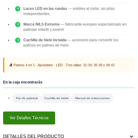
Luces LED en las ruedas
— visibles al rodar, sin pilas
independientes.
Marca NILS Extreme
— fabricante europeo especializado en
patinaje infantil y juvenil.
Cuchilla de hielo incluida
— accesorio para convertir los
patines en patines de hielo.
⛸ Patines 4 en 1 · Ajustables · LED · Tres tallas: 31-34, 35-38 y 39-42
En la caja encontrarás
Par de patines
Cuchilla de hielo
Manual de instrucciones
Ver Detalles Técnicos
DETALLES DEL PRODUCTO