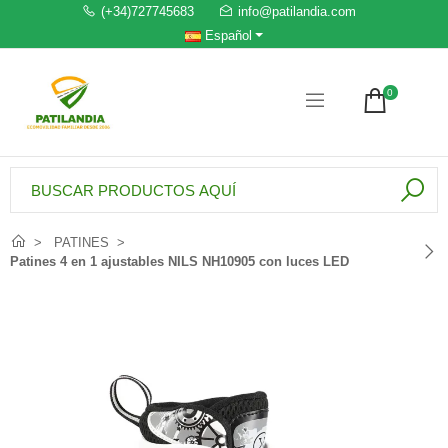
(+34)727745683
info@patilandia.com
Español
0
PATINES
Patines 4 en 1 ajustables NILS NH10905 con luces LED