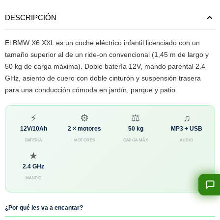
DESCRIPCIÓN
El BMW X6 XXL es un coche eléctrico infantil licenciado con un
tamaño superior al de un ride-on convencional (1,45 m de largo y
50 kg de carga máxima). Doble batería 12V, mando parental 2.4
GHz, asiento de cuero con doble cinturón y suspensión trasera
para una conducción cómoda en jardín, parque y patio.
⚡
⚙
⚖
♫
12V/10Ah
2 × motores
50 kg
MP3 + USB
BATERÍA
MOTORES
CARGA MÁX
AUDIO
★
2.4 GHz
MANDO
¿Por qué les va a encantar?