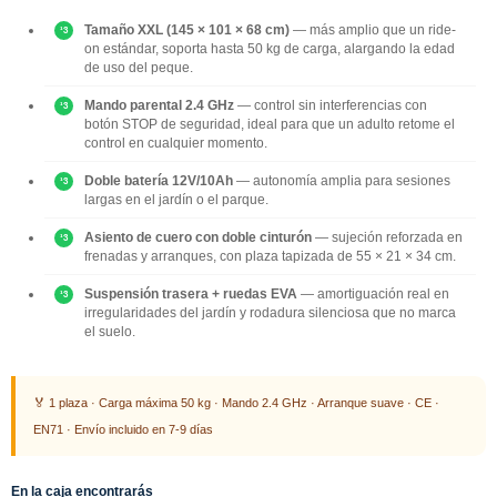
Tamaño XXL (145 × 101 × 68 cm)
— más amplio que un ride-
on estándar, soporta hasta 50 kg de carga, alargando la edad
de uso del peque.
Mando parental 2.4 GHz
— control sin interferencias con
botón STOP de seguridad, ideal para que un adulto retome el
control en cualquier momento.
Doble batería 12V/10Ah
— autonomía amplia para sesiones
largas en el jardín o el parque.
Asiento de cuero con doble cinturón
— sujeción reforzada en
frenadas y arranques, con plaza tapizada de 55 × 21 × 34 cm.
Suspensión trasera + ruedas EVA
— amortiguación real en
irregularidades del jardín y rodadura silenciosa que no marca
el suelo.
🏅 1 plaza · Carga máxima 50 kg · Mando 2.4 GHz · Arranque suave · CE ·
EN71 · Envío incluido en 7-9 días
En la caja encontrarás