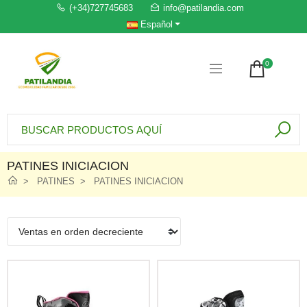
(+34)727745683
info@patilandia.com
Español
0
PATINES INICIACION
PATINES
PATINES INICIACION