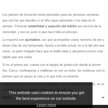
Los patines de iniciación están pensados para las primeras semanas,
que son las que deciden si el niño sigue patinando o los deja en el
armario. Priorizan
estabilidad y sujeción del tobillo
por encima de la
velocidad, y eso es justo lo que hace falta al principio.
La mayoría son
ajustables
, así que acompañan varios números de pie y
duran más de una temporada. Ajusta a la talla actual, no a la del año que
viene: un patín holgado hace que el tobillo baile y desanima mucho más
rápido que una caída.
Si es el primer par, cuenta con el equipo de protección desde el primer
día. Casco, muñequeras y rodilleras no son un extra: las muñecas son lo
primero que se apoya al caer y lo que más se resiente.
Cuando ya patine con soltura y empiece a pedir velocidad o saltos, es el
momento de mirar patines agresivos o de talla fija.
This website uses cookies to ensure you get
Inicio
the best experience on our website.
Learn more