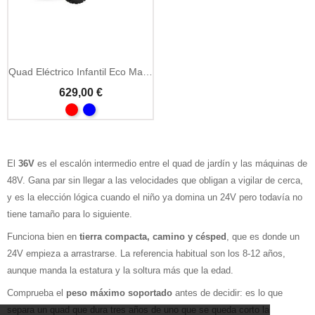
Quad Eléctrico Infantil Eco Madox Basic 1000W 36V
629,00 €
El
36V
es el escalón intermedio entre el quad de jardín y las máquinas de
48V. Gana par sin llegar a las velocidades que obligan a vigilar de cerca,
y es la elección lógica cuando el niño ya domina un 24V pero todavía no
tiene tamaño para lo siguiente.
Funciona bien en
tierra compacta, camino y césped
, que es donde un
24V empieza a arrastrarse. La referencia habitual son los 8-12 años,
aunque manda la estatura y la soltura más que la edad.
Comprueba el
peso máximo soportado
antes de decidir: es lo que
separa un quad que dura tres años de uno que se queda corto la