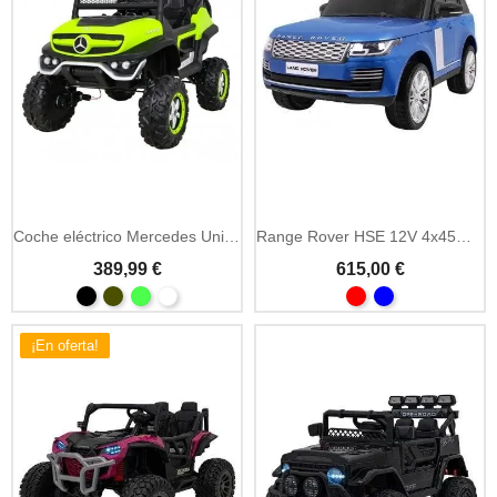
Coche eléctrico Mercedes Unimog 12V con MP3 y LED
Range Rover HSE 12V 4x45W coche eléctrico infantil biplaza
389,99 €
615,00 €
¡En oferta!