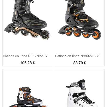
Patines en línea NILS NA2150 ABEC9 negro-dorado tallas 41-44
Patines en línea NA9022 ABEC9 negros y naranjas talla 40
105,28 €
83,70 €