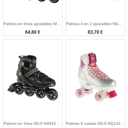
Añadir A La Cesta
Patines en línea ajustables NILS Extreme Roxy talla S
Patines 4 en 1 ajustables NILS NH10905 con luces LED
64,80 €
83,70 €
Añadir A La Cesta
Añadir A La Cesta
Patines en línea NILS NA9157 negros y violetas talla 44
Patines 4 ruedas NILS NQ14198 plata-rosa talla 36