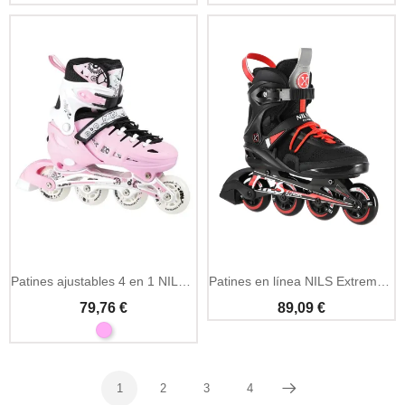
Patines ajustables 4 en 1 NILS Extreme NH10905
Patines en línea NILS Extreme ABEC9 negros tallas 37-45
79,76 €
89,09 €
1
2
3
4
Siguiente