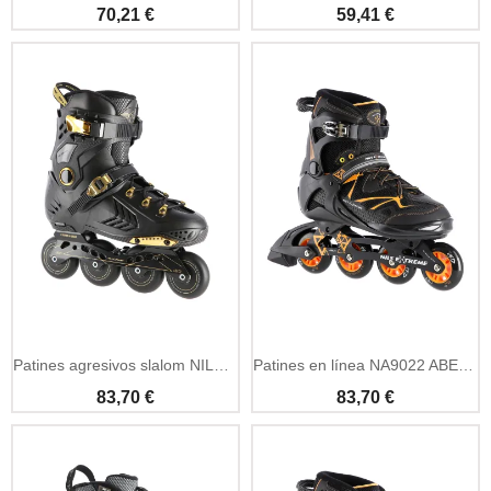
70,21 €
59,41 €
Añadir A La Cesta
Añadir A La Cesta
Patines agresivos slalom NILS NA20002 negro-dorado talla 41
Patines en línea NA9022 ABEC9 negros y naranjas talla 41
83,70 €
83,70 €