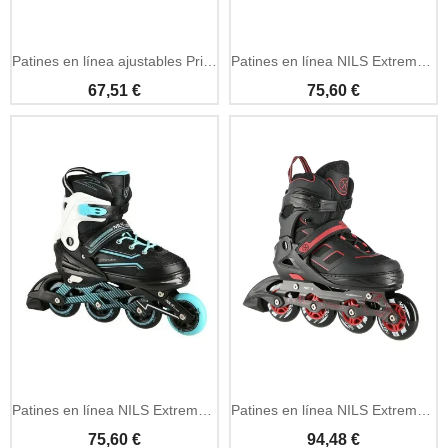
Añadir A La Cesta
Añadir A La Cesta
Patines en línea ajustables Princess blancos 31-34
Patines en línea NILS Extreme NA1169A rosa M
67,51 €
75,60 €
Añadir A La Cesta
Patines en línea NILS Extreme NA1169A turquesa M
Patines en línea NILS Extreme NA14174A negro y rojo
75,60 €
94,48 €