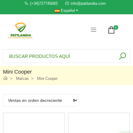
(+34)727745683
info@patilandia.com
Español
0
Mini Cooper
Marcas
Mini Cooper