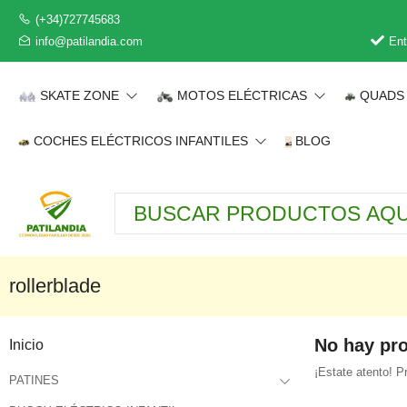
(+34)727745683
info@patilandia.com
Ent
SKATE ZONE
MOTOS ELÉCTRICAS
QUADS 
COCHES ELÉCTRICOS INFANTILES
BLOG
rollerblade
No hay pr
Inicio
¡Estate atento! 
PATINES