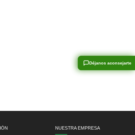
Déjanos aconsejarte
Déjanos aconsejarte
IÓN
NUESTRA EMPRESA