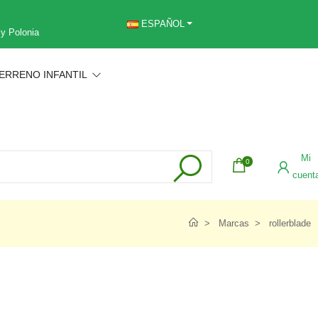
ESPAÑOL
 y Polonia
ERRENO INFANTIL
Mi
0
cuent
Marcas
rollerblade