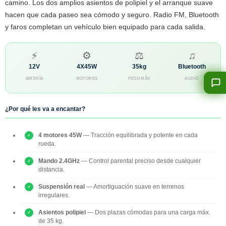
camino. Los dos amplios asientos de polipiel y el arranque suave
hacen que cada paseo sea cómodo y seguro. Radio FM, Bluetooth
y faros completan un vehículo bien equipado para cada salida.
⚡
⚙
⚖
♫
12V
4X45W
35kg
Bluetooth
BATERÍA
MOTORES
PESO MÁX
AUDIO
¿Por qué les va a encantar?
4 motores 45W
— Tracción equilibrada y potente en cada
rueda.
Mando 2.4GHz
— Control parental preciso desde cualquier
distancia.
Suspensión real
— Amortiguación suave en terrenos
irregulares.
Asientos polipiel
— Dos plazas cómodas para una carga máx.
de 35 kg.