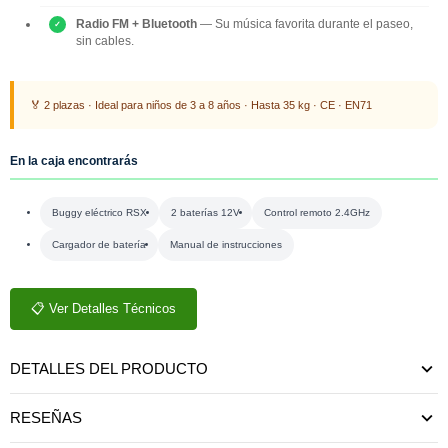
Radio FM + Bluetooth
— Su música favorita durante el paseo,
sin cables.
🏅 2 plazas · Ideal para niños de 3 a 8 años · Hasta 35 kg · CE · EN71
En la caja encontrarás
Buggy eléctrico RSX
2 baterías 12V
Control remoto 2.4GHz
Cargador de batería
Manual de instrucciones
📋 Ver Detalles Técnicos
DETALLES DEL PRODUCTO
RESEÑAS