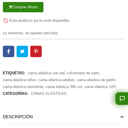
Comprar Ahora
shopping_cart
Este producto ya no está disponible.
Lo sentimos, no quedan artículos.
ETIQUETAS:
cama elástica con red
,
colchoneta de salto
,
cama elástica niños
,
cama elástica adultos
,
cama elástica de jardín
,
cama elástica resistente
,
cama elástica 366 cm
,
cama elástica 12Ft
CATEGORÍAS:
CAMAS ELÁSTICAS
DESCRIPCIÓN