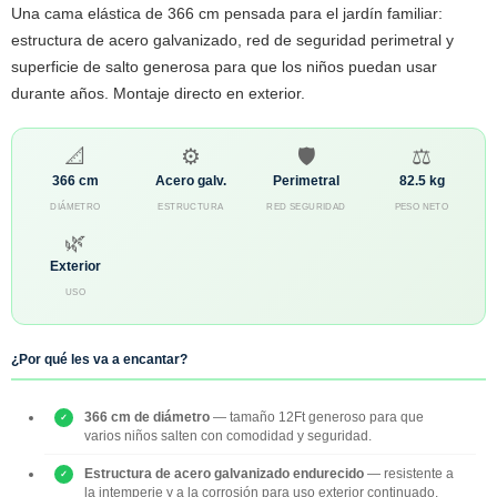
Una cama elástica de 366 cm pensada para el jardín familiar:
estructura de acero galvanizado, red de seguridad perimetral y
superficie de salto generosa para que los niños puedan usar
durante años. Montaje directo en exterior.
📐
⚙️
🛡️
⚖️
366 cm
Acero galv.
Perimetral
82.5 kg
DIÁMETRO
ESTRUCTURA
RED SEGURIDAD
PESO NETO
🌿
Exterior
USO
¿Por qué les va a encantar?
366 cm de diámetro
— tamaño 12Ft generoso para que
varios niños salten con comodidad y seguridad.
Estructura de acero galvanizado endurecido
— resistente a
la intemperie y a la corrosión para uso exterior continuado.