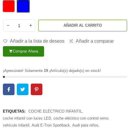
−
+
AÑADIR AL CARRITO
Añadir a la lista de deseos
Añadir a comparar
Comprar Ahora
shopping_cart
¡Apresúrate! Solamente
19
¡Artículo(s) dejado(s) en stock!
ETIQUETAS:
COCHE ELÉCTRICO INFANTIL
,
coche infantil con luces LED
,
coche eléctrico con control remo
,
vehículo infantil
,
Audi E-Tron Sportback
,
Audi para niños
,