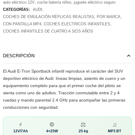
auto eléctrico 12V
,
coche batería niños
,
juguete eléctrico seguro
CATEGORÍAS:
AUDI
,
COCHES DE EMULACIÓN RÉPLICAS REALISTAS
,
POR MARCA
,
CON PANTALLA MP4
,
COCHES ELECTRICOS INFANTILES
,
COCHES INFANTILES DE CUATRO A SEIS AÑOS
DESCRIPCIÓN
El Audi E-Tron Sportback infantil reproduce el carácter del SUV
deportivo eléctrico de Audi: líneas limpias, asiento de cuero y un
equipamiento completo para que el primer coche del piloto se
sienta como uno de adultos. Tracción conmutable entre 2 y 4
ruedas y mando parental 2.4 GHz para acompañar las primeras
conducciones con seguridad.
⚡
⚙
⚖
♫
12V/7Ah
4×25W
25 kg
MP3 BT