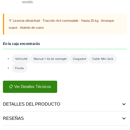
sonido.
🏅 Licencia oficial Audi · Tracción 4x4 conmutable · Hasta 25 kg · Arranque
suave · Asiento de cuero
En la caja encontrarás
Vehículo
Manual + kit de montaje
Cargador
Cable Mini Jack
Funda
📋 Ver Detalles Técnicos
DETALLES DEL PRODUCTO
RESEÑAS