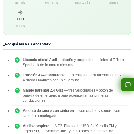
BATERÍA
MOTORES
CARGA MÁX
AUDIO
☀
LED
LUCES
¿Por qué les va a encantar?
Licencia oficial Audi
— diseño y proporciones fieles al E-Tron
Sportback de la marca alemana.
Tracción 4x4 conmutable
— interruptor para alternar entre 2 o
4 ruedas motrices según el terreno.
Mando parental 2.4 GHz
— tres velocidades y botón de
parada de emergencia para acompañar las primeras
conducciones.
Asiento de cuero con cinturón
— confortable y seguro, con
cinturón homologado.
Audio completo
— MP3, Bluetooth, USB, AUX, radio FM y
tarjeta SD; los volantes incluyen botones con efectos de