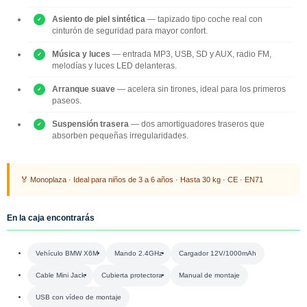
Asiento de piel sintética
— tapizado tipo coche real con
cinturón de seguridad para mayor confort.
Música y luces
— entrada MP3, USB, SD y AUX, radio FM,
melodías y luces LED delanteras.
Arranque suave
— acelera sin tirones, ideal para los primeros
paseos.
Suspensión trasera
— dos amortiguadores traseros que
absorben pequeñas irregularidades.
🏅 Monoplaza · Ideal para niños de 3 a 6 años · Hasta 30 kg · CE · EN71
En la caja encontrarás
Vehículo BMW X6M
Mando 2.4GHz
Cargador 12V/1000mAh
Cable Mini Jack
Cubierta protectora
Manual de montaje
USB con vídeo de montaje