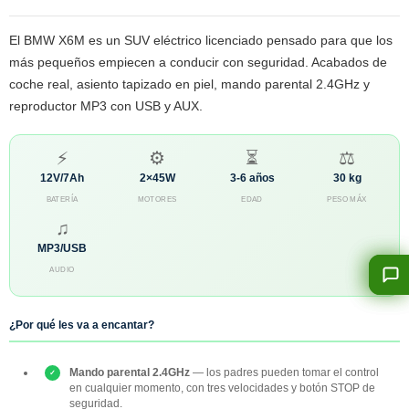
El BMW X6M es un SUV eléctrico licenciado pensado para que los
más pequeños empiecen a conducir con seguridad. Acabados de
coche real, asiento tapizado en piel, mando parental 2.4GHz y
reproductor MP3 con USB y AUX.
⚡
⚙
⏳
⚖
12V/7Ah
2×45W
3-6 años
30 kg
BATERÍA
MOTORES
EDAD
PESO MÁX
♫
MP3/USB
AUDIO
¿Por qué les va a encantar?
Mando parental 2.4GHz
— los padres pueden tomar el control
en cualquier momento, con tres velocidades y botón STOP de
seguridad.