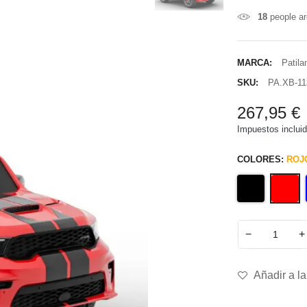
18
people ar
MARCA:
Patila
SKU:
PA.XB-11
267,95 €
Impuestos inclui
COLORES:
ROJ
−
+
Añadir a la