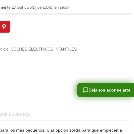
lamente
17
¡Artículo(s) dejado(s) en stock!
Inicio
,
COCHES ELECTRICOS INFANTILES
Déjanos aconsejarte
Déjanos aconsejarte
cificaciones
 para los más pequeños. Una opción sólida para que empiecen a