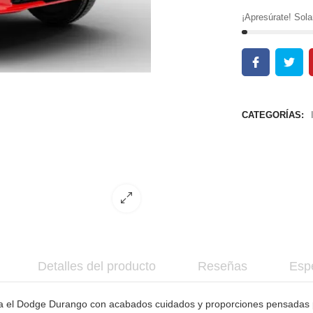
¡Apresúrate! So
CATEGORÍAS:
Detalles del producto
Reseñas
Espe
lica el Dodge Durango con acabados cuidados y proporciones pensadas