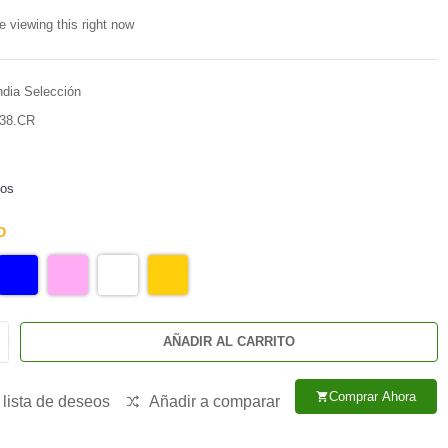
e viewing this right now
ndia Selección
38.CR
dos
O
AÑADIR AL CARRITO
Comprar Ahora
shopping_cart
 lista de deseos
Añadir a comparar