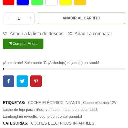
−
+
AÑADIR AL CARRITO
Añadir a la lista de deseos
Añadir a comparar
Comprar Ahora
shopping_cart
¡Apresúrate! Solamente
11
¡Artículo(s) dejado(s) en stock!
ETIQUETAS:
COCHE ELÉCTRICO INFANTIL
,
Coche eléctrico 12V
,
coche de lujo para niños
,
vehículo infantil con luces LED
,
Lamborghini revuelto
,
coche con contol parental
CATEGORÍAS:
COCHES ELECTRICOS INFANTILES