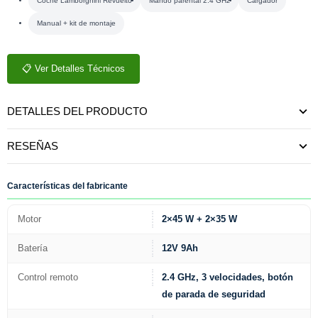
Coche Lamborghini Revuelto
Mando parental 2.4 GHz
Cargador
Manual + kit de montaje
📋 Ver Detalles Técnicos
DETALLES DEL PRODUCTO
RESEÑAS
Características del fabricante
Motor
2×45 W + 2×35 W
Batería
12V 9Ah
Control remoto
2.4 GHz, 3 velocidades, botón
de parada de seguridad