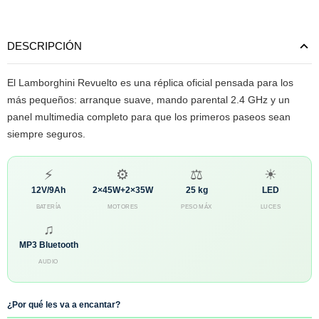
DESCRIPCIÓN
El Lamborghini Revuelto es una réplica oficial pensada para los
más pequeños: arranque suave, mando parental 2.4 GHz y un
panel multimedia completo para que los primeros paseos sean
siempre seguros.
⚡
⚙
⚖
☀
12V/9Ah
2×45W+2×35W
25 kg
LED
BATERÍA
MOTORES
PESO MÁX
LUCES
♫
MP3 Bluetooth
AUDIO
¿Por qué les va a encantar?