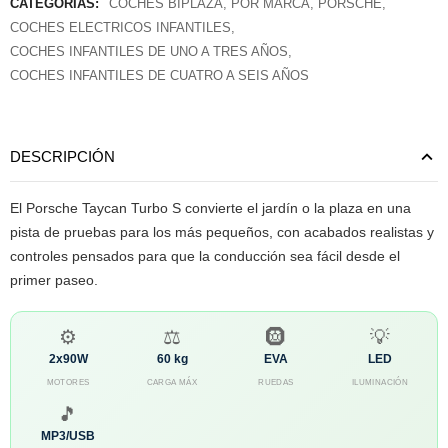
CATEGORÍAS:
COCHES BIPLAZA
,
POR MARCA
,
PORSCHE
,
COCHES ELECTRICOS INFANTILES
,
COCHES INFANTILES DE UNO A TRES AÑOS
,
COCHES INFANTILES DE CUATRO A SEIS AÑOS
DESCRIPCIÓN
El Porsche Taycan Turbo S convierte el jardín o la plaza en una
pista de pruebas para los más pequeños, con acabados realistas y
controles pensados para que la conducción sea fácil desde el
primer paseo.
⚙️
⚖️
🛞
💡
2x90W
60 kg
EVA
LED
MOTORES
CARGA MÁX
RUEDAS
ILUMINACIÓN
🎵
MP3/USB