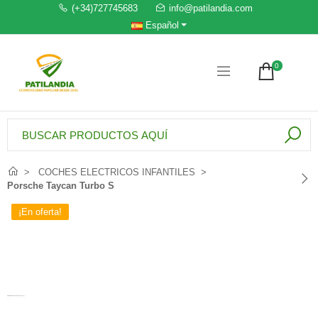
(+34)727745683
info@patilandia.com
Español
0
COCHES ELECTRICOS INFANTILES
Porsche Taycan Turbo S
¡En oferta!