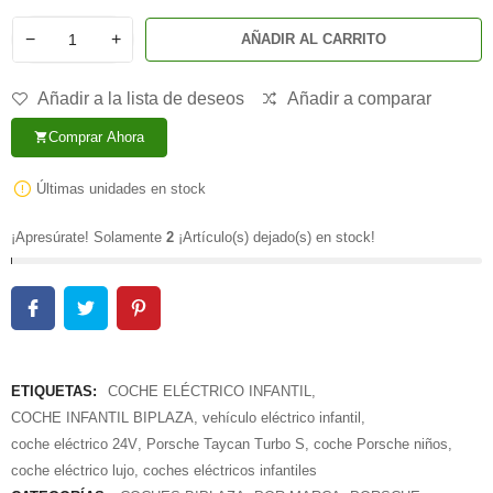
−
+
AÑADIR AL CARRITO
Añadir a la lista de deseos
Añadir a comparar
Comprar Ahora
shopping_cart
Últimas unidades en stock
¡Apresúrate! Solamente
2
¡Artículo(s) dejado(s) en stock!
ETIQUETAS:
COCHE ELÉCTRICO INFANTIL
,
COCHE INFANTIL BIPLAZA
,
vehículo eléctrico infantil
,
coche eléctrico 24V
,
Porsche Taycan Turbo S
,
coche Porsche niños
,
coche eléctrico lujo
,
coches eléctricos infantiles