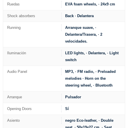
Ruedas
EVA foam wheels, · 24x9 cm
Shock absorbers
Back · Delantera
Running
Arranque suave, ·
Delantera/Trasera, · 2
velocidades.
Iluminación
LED lights, · Delantera, · Light
switch
Audio Panel
MP3, · FM radio, · Preloaded
melodies · Horn on the
steering wheel, · Bluetooth
Arranque
Pulsador
Opening Doors
Sí
Asiento
negro Eco-leather, · Double
seat, · 50x19x27 cm, · Seat