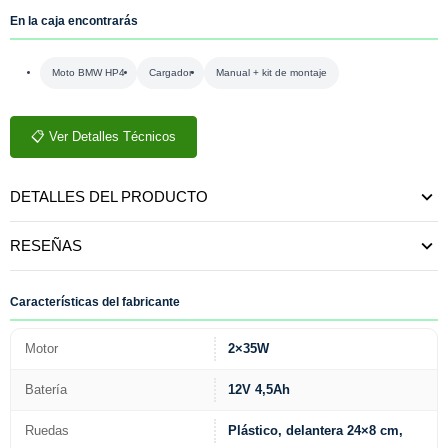
En la caja encontrarás
Moto BMW HP4
Cargador
Manual + kit de montaje
📋 Ver Detalles Técnicos
DETALLES DEL PRODUCTO
RESEÑAS
Características del fabricante
Motor
2×35W
Batería
12V 4,5Ah
Ruedas
Plástico, delantera 24×8 cm,