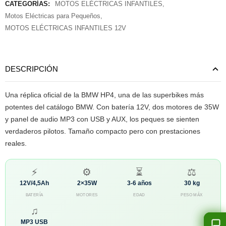
CATEGORÍAS:
MOTOS ELÉCTRICAS INFANTILES
,
Motos Eléctricas para Pequeños
,
MOTOS ELÉCTRICAS INFANTILES 12V
DESCRIPCIÓN
Una réplica oficial de la BMW HP4, una de las superbikes más
potentes del catálogo BMW. Con batería 12V, dos motores de 35W
y panel de audio MP3 con USB y AUX, los peques se sienten
verdaderos pilotos. Tamaño compacto pero con prestaciones
reales.
⚡
⚙
⏳
⚖
12V/4,5Ah
2×35W
3-6 años
30 kg
BATERÍA
MOTORES
EDAD
PESO MÁX
♫
MP3 USB