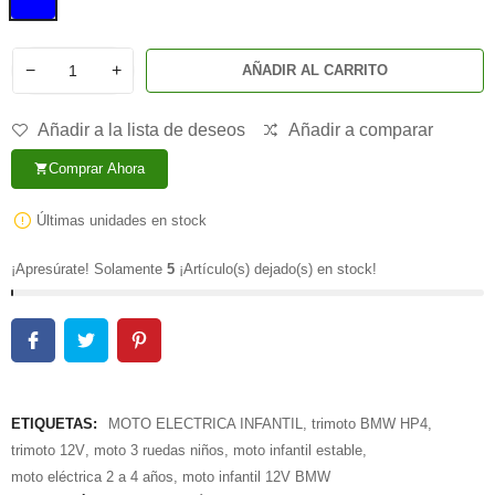
−
+
AÑADIR AL CARRITO
Añadir a la lista de deseos
Añadir a comparar
Comprar Ahora
shopping_cart
Últimas unidades en stock
¡Apresúrate! Solamente
5
¡Artículo(s) dejado(s) en stock!
ETIQUETAS:
MOTO ELECTRICA INFANTIL
,
trimoto BMW HP4
,
trimoto 12V
,
moto 3 ruedas niños
,
moto infantil estable
,
moto eléctrica 2 a 4 años
,
moto infantil 12V BMW