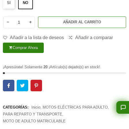
SI
NO
−
+
AÑADIR AL CARRITO
Añadir a la lista de deseos
Añadir a comparar
Comprar Ahora
shopping_cart
¡Apresúrate! Solamente
20
¡Artículo(s) dejado(s) en stock!
CATEGORÍAS:
Inicio
,
MOTOS ELÉCTRICAS PARA ADULTO
,
PARA REPARTO Y TRANSPORTE
,
MOTO DE ADULTO MATRICULABLE