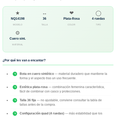
★
↔
❤
◯
NQ14198
36
Plata-Rosa
4 ruedas
MODELO
TALLA
COLOR
TIPO
⚙
Cuero sint.
MATERIAL
¿Por qué les van a encantar?
Bota en cuero sintético
— material duradero que mantiene la
forma y el aspecto tras un uso frecuente.
Estética plata-rosa
— combinación femenina característica,
fácil de combinar con casco y protecciones.
Talla 36 fija
— no ajustable, conviene consultar la tabla de
tallas antes de la compra.
Configuración quad (4 ruedas)
— más estabilidad que los