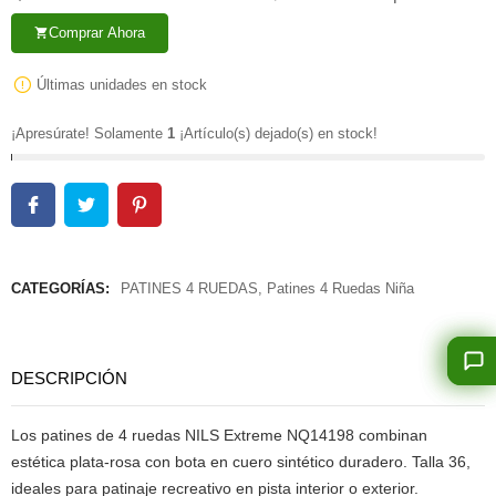
Comprar Ahora
shopping_cart
Últimas unidades en stock
¡Apresúrate! Solamente
1
¡Artículo(s) dejado(s) en stock!
CATEGORÍAS:
PATINES 4 RUEDAS
,
Patines 4 Ruedas Niña
DESCRIPCIÓN
Los patines de 4 ruedas NILS Extreme NQ14198 combinan
estética plata-rosa con bota en cuero sintético duradero. Talla 36,
ideales para patinaje recreativo en pista interior o exterior.