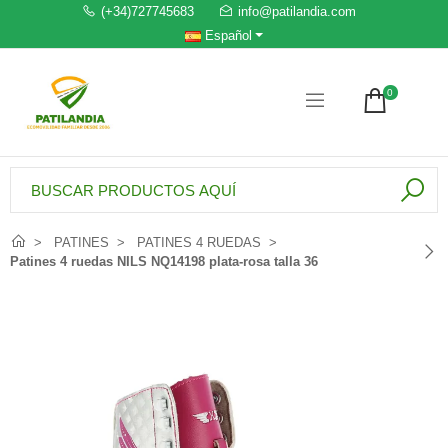
(+34)727745683
info@patilandia.com
Español
0
PATINES
PATINES 4 RUEDAS
Patines 4 ruedas NILS NQ14198 plata-rosa talla 36