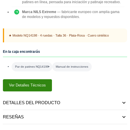
patines en línea, pensada para iniciación y patinaje recreativo.
Marca NILS Extreme
— fabricante europeo con amplia gama
de modelos y repuestos disponibles.
★ Modelo NQ14198 · 4 ruedas · Talla 36 · Plata-Rosa · Cuero sintético
En la caja encontrarás
Par de patines NQ14198
Manual de instrucciones
Ver Detalles Técnicos
DETALLES DEL PRODUCTO
RESEÑAS