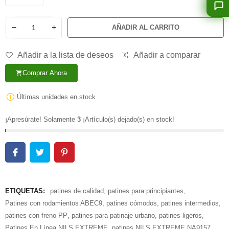
−
+
AÑADIR AL CARRITO
Añadir a la lista de deseos
Añadir a comparar
Comprar Ahora
shopping_cart
Últimas unidades en stock
¡Apresúrate! Solamente
3
¡Artículo(s) dejado(s) en stock!
ETIQUETAS:
patines de calidad
,
patines para principiantes
,
Patines con rodamientos ABEC9
,
patines cómodos
,
patines intermedios
,
patines con freno PP
,
patines para patinaje urbano
,
patines ligeros
,
Patines En Línea NILS EXTREME
,
patines NILS EXTREME NA9157.