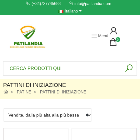
(+34)727745683
info@patilandia.com
Italiano
Menù
0
PATTINI DI INIZIAZIONE
PATINE
PATTINI DI INIZIAZIONE