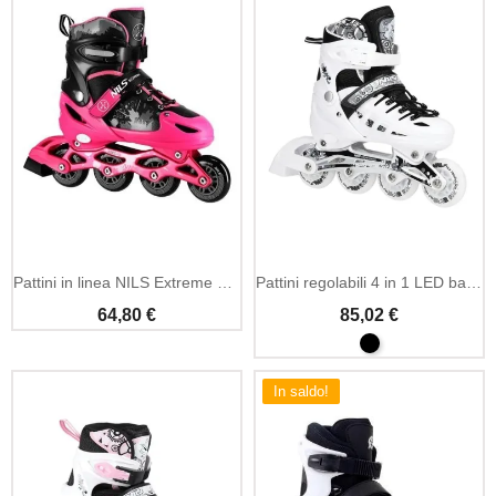
Aggiungi Al Carrello
Pattini in linea NILS Extreme Roxy bambina taglia S
Pattini regolabili 4 in 1 LED bambini bianchi
64,80 €
85,02 €
In saldo!