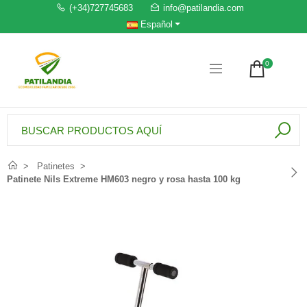
(+34)727745683
info@patilandia.com
Español
0
Patinetes
Patinete Nils Extreme HM603 negro y rosa hasta 100 kg