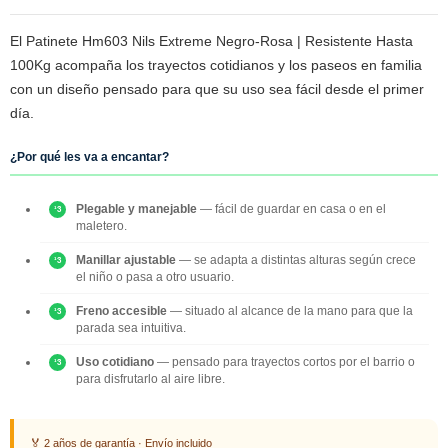
El Patinete Hm603 Nils Extreme Negro-Rosa | Resistente Hasta
100Kg acompaña los trayectos cotidianos y los paseos en familia
con un diseño pensado para que su uso sea fácil desde el primer
día.
¿Por qué les va a encantar?
Plegable y manejable
— fácil de guardar en casa o en el
maletero.
Manillar ajustable
— se adapta a distintas alturas según crece
el niño o pasa a otro usuario.
Freno accesible
— situado al alcance de la mano para que la
parada sea intuitiva.
Uso cotidiano
— pensado para trayectos cortos por el barrio o
para disfrutarlo al aire libre.
🏅 2 años de garantía · Envío incluido