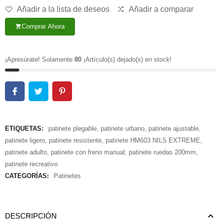
Añadir a la lista de deseos
Añadir a comparar
Comprar Ahora
shopping_cart
¡Apresúrate! Solamente
80
¡Artículo(s) dejado(s) en stock!
ETIQUETAS:
patinete plegable
,
patinete urbano
,
patinete ajustable
,
patinete ligero
,
patinete resistente
,
patinete HM603 NILS EXTREME
,
patinete adulto
,
patinete con freno manual
,
patinete ruedas 200mm
,
patinete recreativo
CATEGORÍAS:
Patinetes
DESCRIPCIÓN