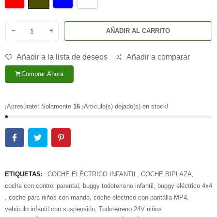
−
+
AÑADIR AL CARRITO
Añadir a la lista de deseos
Añadir a comparar
Comprar Ahora
shopping_cart
¡Apresúrate! Solamente
16
¡Artículo(s) dejado(s) en stock!
ETIQUETAS:
COCHE ELÉCTRICO INFANTIL
,
COCHE BIPLAZA
,
coche con control parental
,
buggy todoterreno infantil
,
buggy eléctrico 4x4
,
coche para niños con mando
,
coche eléctrico con pantalla MP4
,
vehículo infantil con suspensión
,
Todoterreno 24V niños