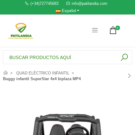
(+34)727745683
info@patilandia.com
Español
0
QUAD ELÉCTRICO INFANTIL
Buggy infantil SuperStar 4x4 biplaza MP4