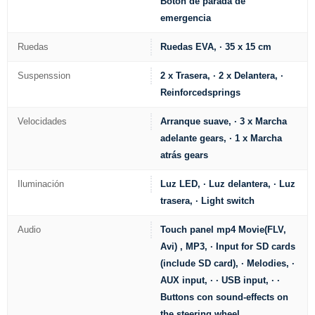
Botón de parada de
emergencia
Ruedas
Ruedas EVA, · 35 x 15 cm
Suspenssion
2 x Trasera, · 2 x Delantera, ·
Reinforcedsprings
Velocidades
Arranque suave, · 3 x Marcha
adelante gears, · 1 x Marcha
atrás gears
Iluminación
Luz LED, · Luz delantera, · Luz
trasera, · Light switch
Audio
Touch panel mp4 Movie(FLV,
Avi) , MP3, · Input for SD cards
(include SD card), · Melodies, ·
AUX input, · · USB input, · ·
Buttons con sound-effects on
the steering wheel