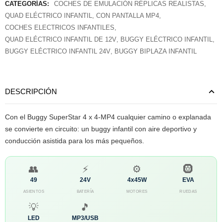
CATEGORÍAS:
COCHES DE EMULACIÓN RÉPLICAS REALISTAS
,
QUAD ELÉCTRICO INFANTIL
,
CON PANTALLA MP4
,
COCHES ELECTRICOS INFANTILES
,
QUAD ELÉCTRICO INFANTIL DE 12V
,
BUGGY ELÉCTRICO INFANTIL
,
BUGGY ELÉCTRICO INFANTIL 24V
,
BUGGY BIPLAZA INFANTIL
DESCRIPCIÓN
Con el Buggy SuperStar 4 x 4-MP4 cualquier camino o explanada
se convierte en circuito: un buggy infantil con aire deportivo y
conducción asistida para los más pequeños.
👥
⚡
⚙️
🛞
49
24V
4x45W
EVA
ASIENTOS
BATERÍA
MOTORES
RUEDAS
💡
🎵
LED
MP3/USB