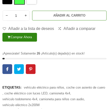
−
+
AÑADIR AL CARRITO
Añadir a la lista de deseos
Añadir a comparar
Comprar Ahora
shopping_cart
¡Apresúrate! Solamente
26
¡Artículo(s) dejado(s) en stock!
ETIQUETAS:
vehículo eléctrico para niños
,
coche con asiento de cuero
,
coche eléctrico con luces LED
,
camioneta 4x4
,
vehículo todoterreno 4x4
,
camioneta para niños con audio
,
vehículo eléctrico 2x200W