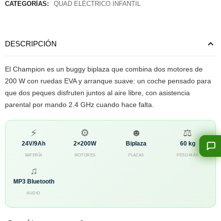
CATEGORÍAS:
QUAD ELÉCTRICO INFANTIL
DESCRIPCIÓN
El Champion es un buggy biplaza que combina dos motores de
200 W con ruedas EVA y arranque suave: un coche pensado para
que dos peques disfruten juntos al aire libre, con asistencia
parental por mando 2.4 GHz cuando hace falta.
⚡
⚙
☻
⚖
24V/9Ah
2×200W
Biplaza
60 kg
BATERÍA
MOTORES
PLAZAS
PESO MÁX
♫
MP3 Bluetooth
AUDIO