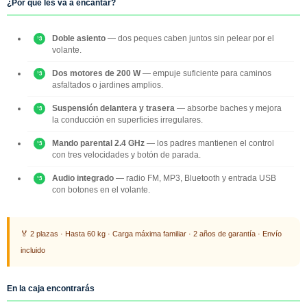
¿Por qué les va a encantar?
Doble asiento
— dos peques caben juntos sin pelear por el
volante.
Dos motores de 200 W
— empuje suficiente para caminos
asfaltados o jardines amplios.
Suspensión delantera y trasera
— absorbe baches y mejora
la conducción en superficies irregulares.
Mando parental 2.4 GHz
— los padres mantienen el control
con tres velocidades y botón de parada.
Audio integrado
— radio FM, MP3, Bluetooth y entrada USB
con botones en el volante.
🏅 2 plazas · Hasta 60 kg · Carga máxima familiar · 2 años de garantía · Envío
incluido
En la caja encontrarás