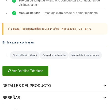
106 cm de longitud
— Espacio cómodo para conductores de
distintas tallas.
Manual incluido
— Montaje claro desde el primer momento.
🏅 1 plaza · Ideal para niños de 3 a 14 años · Hasta 30 kg · CE · EN71
En la caja encontrarás
Quad eléctrico Veloci
Cargador de batería
Manual de instrucciones
📋 Ver Detalles Técnicos
DETALLES DEL PRODUCTO
RESEÑAS