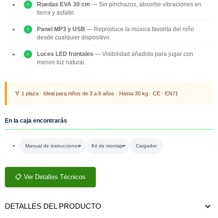
Ruedas EVA 30 cm
— Sin pinchazos, absorbe vibraciones en
tierra y asfalto.
Panel MP3 y USB
— Reproduce la música favorita del niño
desde cualquier dispositivo.
Luces LED frontales
— Visibilidad añadida para jugar con
menos luz natural.
🏅 1 plaza · Ideal para niños de 3 a 8 años · Hasta 30 kg · CE · EN71
En la caja encontrarás
Manual de instrucciones
Kit de montaje
Cargador
📋 Ver Detalles Técnicos
DETALLES DEL PRODUCTO