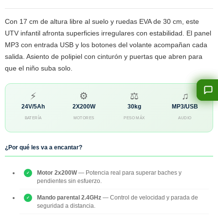
Con 17 cm de altura libre al suelo y ruedas EVA de 30 cm, este
UTV infantil afronta superficies irregulares con estabilidad. El panel
MP3 con entrada USB y los botones del volante acompañan cada
salida. Asiento de polipiel con cinturón y puertas que abren para
que el niño suba solo.
⚡
⚙
⚖
♫
24V/5Ah
2X200W
30kg
MP3/USB
BATERÍA
MOTORES
PESO MÁX
AUDIO
¿Por qué les va a encantar?
Motor 2x200W
— Potencia real para superar baches y
pendientes sin esfuerzo.
Mando parental 2.4GHz
— Control de velocidad y parada de
seguridad a distancia.