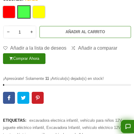
−
+
AÑADIR AL CARRITO
Añadir a la lista de deseos
Añadir a comparar
Comprar Ahora
shopping_cart
¡Apresúrate! Solamente
11
¡Artículo(s) dejado(s) en stock!
ETIQUETAS:
excavadora electrica infantil
,
vehículo para niños 12V
,
juguete eléctrico infantil
,
Excavadora Infantil
,
vehículo eléctrico 12V
,