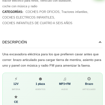
tractor eléctrico para niños
,
vehículo con bulldozer
,
coche con música y radio
CATEGORÍAS:
COCHES POR OFICIOS
,
Tractores infantiles
,
COCHES ELECTRICOS INFANTILES
,
COCHES INFANTILES DE CUATRO A SEIS AÑOS
DESCRIPCIÓN
Una excavadora eléctrica para los que prefieren cavar antes que
correr: brazo articulado para cargar tierra de mentira, asiento para
uno y panel con música y radio FM para amenizar la faena.
⚡
☻
♫
⚙
12V
1 plaza
MP3+FM
Brazo
BATERIA
ASIENTOS
AUDIO
ARTICULADO
★
CE