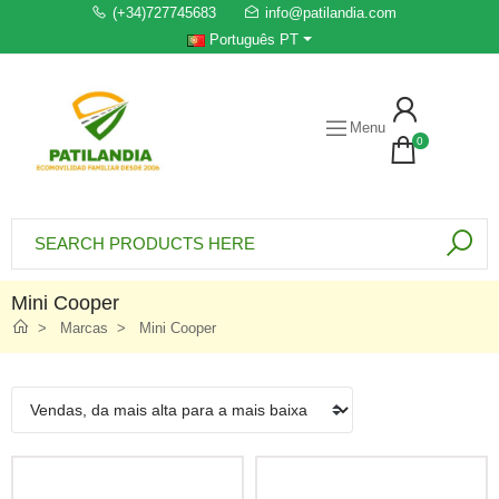
(+34)727745683
info@patilandia.com
Português PT
Menu
0
Mini Cooper
Marcas
Mini Cooper