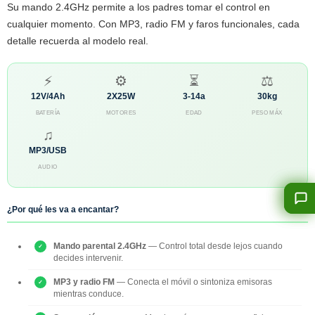
Su mando 2.4GHz permite a los padres tomar el control en
cualquier momento. Con MP3, radio FM y faros funcionales, cada
detalle recuerda al modelo real.
⚡
⚙
⏳
⚖
12V/4Ah
2X25W
3-14a
30kg
BATERÍA
MOTORES
EDAD
PESO MÁX
♫
MP3/USB
AUDIO
¿Por qué les va a encantar?
Mando parental 2.4GHz
— Control total desde lejos cuando
decides intervenir.
MP3 y radio FM
— Conecta el móvil o sintoniza emisoras
mientras conduce.