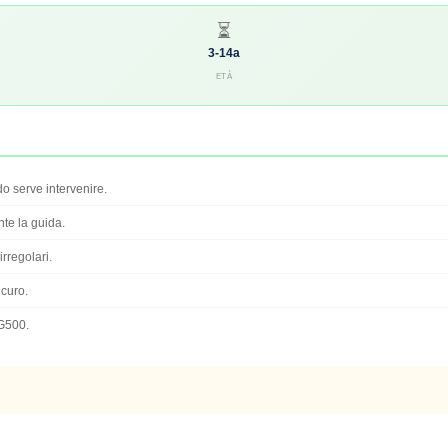
⏳
3-14a
ETÀ
o serve intervenire.
te la guida.
rregolari.
icuro.
 G500.