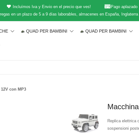
Incluímos Iva y Envio en el precio que ves!
Pago aplazado
regas en un plazo de 5 a 9 días laborables, almacenes en España, Inglaterra
ICHE
QUAD PER BAMBINI
QUAD PER BAMBINI
T
0 12V con MP3
Macchina
Replica elettric
sospensioni poster