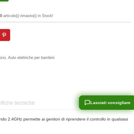
0
articolo(i) rimasto(i) in Stock!
izio
,
Auto elettriche per bambini
ifiche tecniche
Lasciati consigliare
Lasciati consigliare
2.4GHz permette ai genitori di riprendere il controllo in qualsiasi