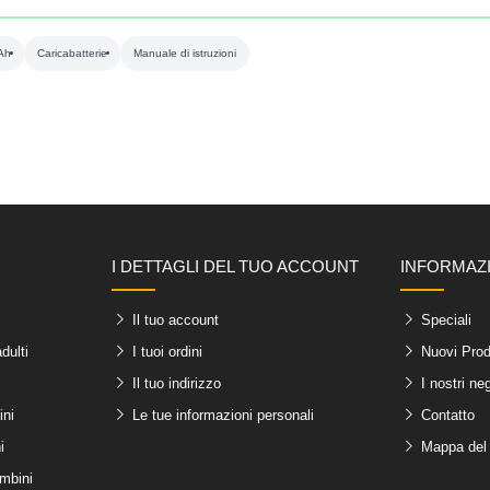
4Ah
Caricabatterie
Manuale di istruzioni
I DETTAGLI DEL TUO ACCOUNT
INFORMAZ
Il tuo account
Speciali
dulti
I tuoi ordini
Nuovi Prod
Il tuo indirizzo
I nostri ne
ini
Le tue informazioni personali
Contatto
i
Mappa del 
ambini