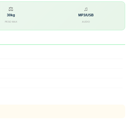
⚖
♫
30kg
MP3/USB
PESO MAX
AUDIO