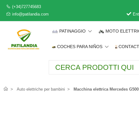
(+34)727745683
info@patilandia.com
Ent
PATINAGGIO
MOTO ELETTR
COCHES PARA NIÑOS
CONTAC
Auto elettriche per bambini
Macchina elettrica Mercedes G50