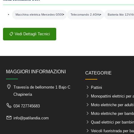
Macchina elettrica Mercedes G500
Telecomando 2.4GHz
Batteria litio 12V/
📋 Vedi Dettagli Tecnici
MAGGIORI INFORMAZIONI
CATEGORIE
Travesía de bellomonte 1 Bajo C
Pattini
Chapinería
Monopattini elettrici per a
Moto elettriche per adulti
034 727745683
Moto elettriche per bamb
info@patilandia.com
Quad elettrici per bambin
Veicoli fuoristrada per b