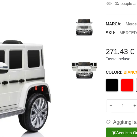
15
people ar
MARCA:
Merce
SKU:
MERCEDE
271,43 €
Tasse incluse
COLORI:
BIANC
−
+
Aggiungi al
Acquista O
shopping_cart