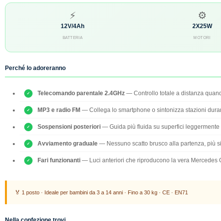
⚡
⚙
12V/4Ah
2X25W
BATTERIA
MOTORI
Perché lo adoreranno
Telecomando parentale 2.4GHz
— Controllo totale a distanza quand
MP3 e radio FM
— Collega lo smartphone o sintonizza stazioni duran
Sospensioni posteriori
— Guida più fluida su superfici leggermente i
Avviamento graduale
— Nessuno scatto brusco alla partenza, più s
Fari funzionanti
— Luci anteriori che riproducono la vera Mercedes
🏅 1 posto · Ideale per bambini da 3 a 14 anni · Fino a 30 kg · CE · EN71
Nella confezione trovi