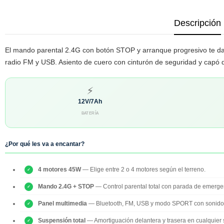
Descripción
El mando parental 2.4G con botón STOP y arranque progresivo te da e
radio FM y USB. Asiento de cuero con cinturón de seguridad y capó d
⚡
12V/7Ah
BATERÍA
¿Por qué les va a encantar?
4 motores 45W
— Elige entre 2 o 4 motores según el terreno.
Mando 2.4G + STOP
— Control parental total con parada de emerge
Panel multimedia
— Bluetooth, FM, USB y modo SPORT con sonidos
Suspensión total
— Amortiguación delantera y trasera en cualquier s