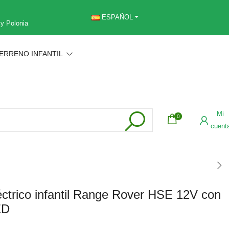
ESPAÑOL
 y Polonia
ERRENO INFANTIL
Mi
0
cuent
ctrico infantil Range Rover HSE 12V con
ED