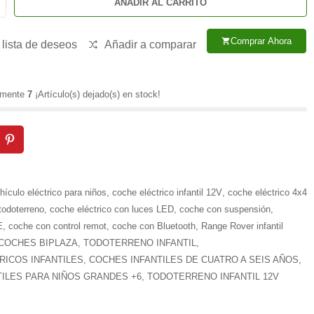
AÑADIR AL CARRITO
Comprar Ahora
shopping_cart
 lista de deseos
Añadir a comparar
lamente
7
¡Artículo(s) dejado(s) en stock!
hículo eléctrico para niños
,
coche eléctrico infantil 12V
,
coche eléctrico 4x4
todoterreno
,
coche eléctrico con luces LED
,
coche con suspensión
,
E
,
coche con control remot
,
coche con Bluetooth
,
Range Rover infantil
COCHES BIPLAZA
,
TODOTERRENO INFANTIL
,
RICOS INFANTILES
,
COCHES INFANTILES DE CUATRO A SEIS AÑOS
,
ILES PARA NIÑOS GRANDES +6
,
TODOTERRENO INFANTIL 12V