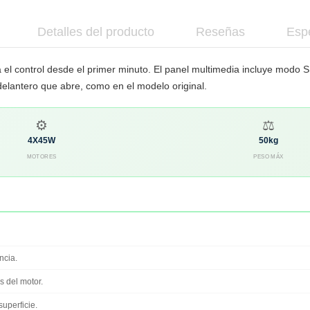
Detalles del producto
Reseñas
Espe
l control desde el primer minuto. El panel multimedia incluye modo S
elantero que abre, como en el modelo original.
⚙
⚖
4X45W
50kg
MOTORES
PESO MÁX
ncia.
 del motor.
uperficie.