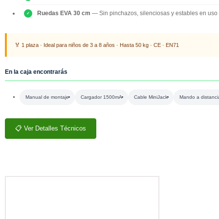
Ruedas EVA 30 cm
— Sin pinchazos, silenciosas y estables en uso 
🏅 1 plaza · Ideal para niños de 3 a 8 años · Hasta 50 kg · CE · EN71
En la caja encontrarás
Manual de montaje
Cargador 1500mA
Cable MiniJack
Mando a distanci
📋 Ver Detalles Técnicos