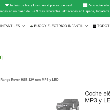
Incluímos Iva y Envio en el precio que ves!
Pago aplazado
regas en un plazo de 5 a 9 días laborables, almacenes en España, Inglaterra
INFANTILES
BUGGY ELECTRICO INFANTIL
TODOT
til Range Rover HSE 12V con MP3 y LED
Coche elé
MP3 y L