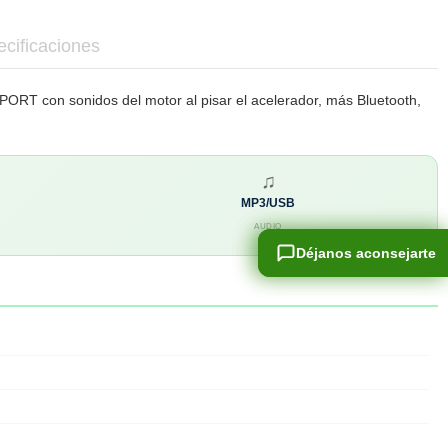
cificaciones
PORT con sonidos del motor al pisar el acelerador, más Bluetooth,
♫
MP3/USB
AUDIO
Déjanos aconsejarte
Déjanos aconsejarte