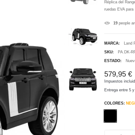
Réplica del Rang
ruedas EVA para r
19
people ar
MARCA:
Land 
SKU:
PA.DK-R
ESTADO:
Nuev
579,95 €
Impuestos inclui
Entrega entre 5 y
COLORES:
NEG