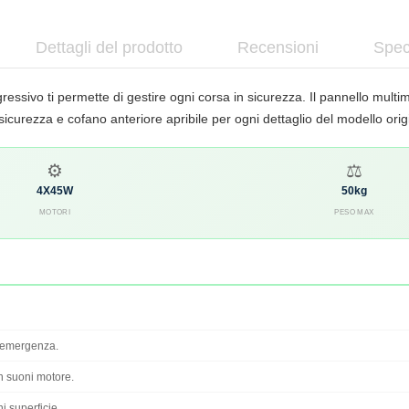
Dettagli del prodotto
Recensioni
Spec
sivo ti permette di gestire ogni corsa in sicurezza. Il pannello multi
icurezza e cofano anteriore apribile per ogni dettaglio del modello orig
⚙
⚖
4X45W
50kg
MOTORI
PESO MAX
i emergenza.
 suoni motore.
i superficie.