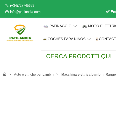
(+34)727745683
info@patilandia.com
Ent
PATINAGGIO
MOTO ELETTR
COCHES PARA NIÑOS
CONTAC
Auto elettriche per bambini
Macchina elettrica bambini Rang