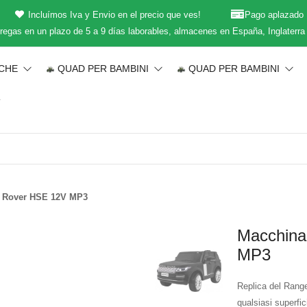
Incluímos Iva y Envio en el precio que ves!
Pago aplazado
regas en un plazo de 5 a 9 días laborables, almacenes en España, Inglaterra
ICHE
QUAD PER BAMBINI
QUAD PER BAMBINI
T
e Rover HSE 12V MP3
Macchina
MP3
Replica del Rang
qualsiasi superfic