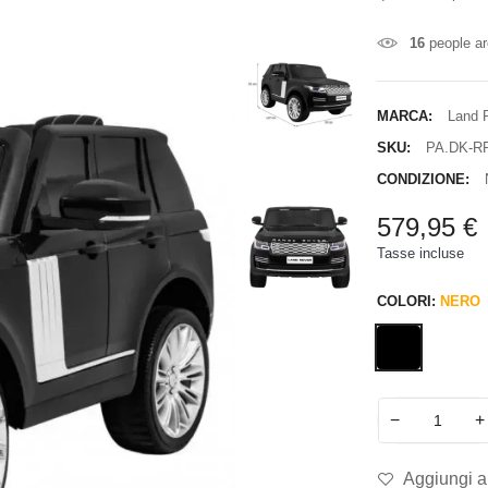
16
people ar
MARCA:
Land 
SKU:
PA.DK-R
CONDIZIONE:
579,95 €
Tasse incluse
COLORI:
NERO
−
+
Aggiungi al