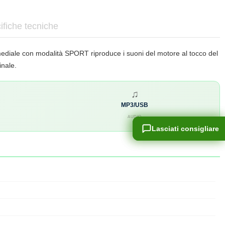
ifiche tecniche
mediale con modalità SPORT riproduce i suoni del motore al tocco del
inale.
♫
MP3/USB
AUDIO
Lasciati consigliare
Lasciati consigliare