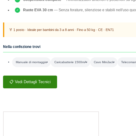
Ruote EVA 30 cm
— Senza forature, silenziose e stabili nell'uso quo
🏅 1 posto · Ideale per bambini da 3 a 8 anni · Fino a 50 kg · CE · EN71
Nella confezione trovi
Manuale di montaggio
Caricabatterie 1500mA
Cavo MiniJack
Telecoma
📋 Vedi Dettagli Tecnici