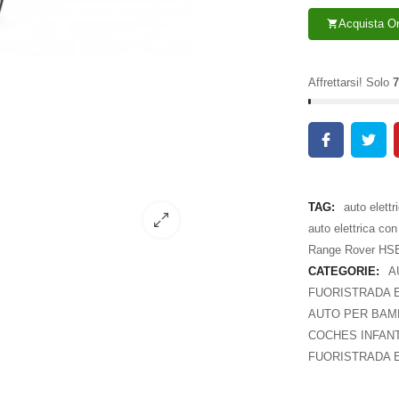
Acquista O
shopping_cart
Affrettarsi! Solo
7
TAG:
auto elettr
auto elettrica con
Range Rover HS
CATEGORIE:
A
FUORISTRADA E
AUTO PER BAMB
COCHES INFAN
FUORISTRADA E