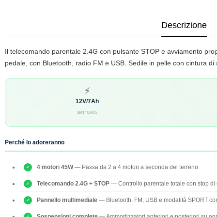
Descrizione
Il telecomando parentale 2.4G con pulsante STOP e avviamento progres
pedale, con Bluetooth, radio FM e USB. Sedile in pelle con cintura di s
⚡
12V/7Ah
BATTERIA
Perché lo adoreranno
4 motori 45W
— Passa da 2 a 4 motori a seconda del terreno.
Telecomando 2.4G + STOP
— Controllo parentale totale con stop d
Pannello multimediale
— Bluetooth, FM, USB e modalità SPORT con
Sospensioni complete
— Ammortizzatori anteriori e posteriori su ogn