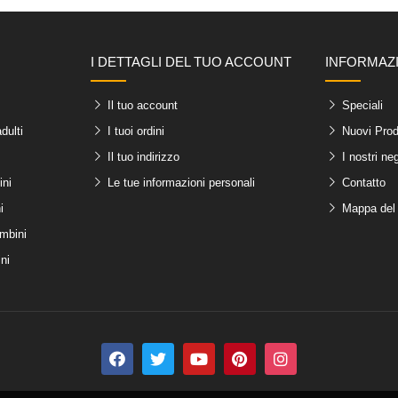
I DETTAGLI DEL TUO ACCOUNT
INFORMAZ
Il tuo account
Speciali
dulti
I tuoi ordini
Nuovi Prod
Il tuo indirizzo
I nostri ne
ini
Le tue informazioni personali
Contatto
i
Mappa del 
ambini
ni