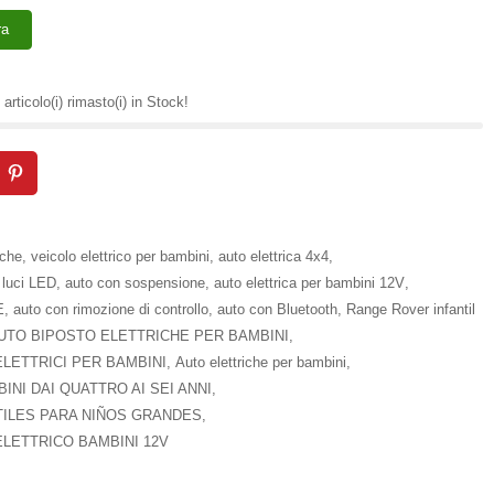
ra
articolo(i) rimasto(i) in Stock!
iche
,
veicolo elettrico per bambini
,
auto elettrica 4x4
,
 luci LED
,
auto con sospensione
,
auto elettrica per bambini 12V
,
E
,
auto con rimozione di controllo
,
auto con Bluetooth
,
Range Rover infantil
UTO BIPOSTO ELETTRICHE PER BAMBINI
,
LETTRICI PER BAMBINI
,
Auto elettriche per bambini
,
INI DAI QUATTRO AI SEI ANNI
,
TILES PARA NIÑOS GRANDES
,
LETTRICO BAMBINI 12V