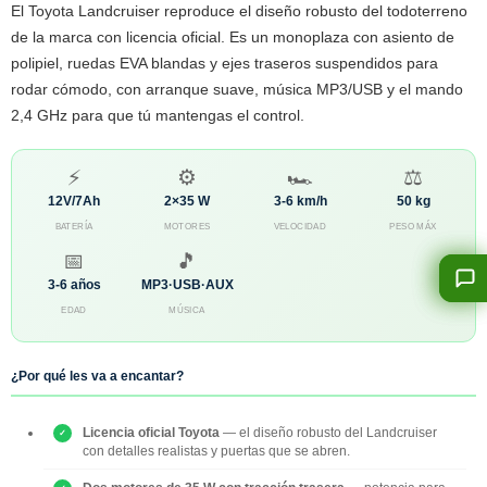
El Toyota Landcruiser reproduce el diseño robusto del todoterreno
de la marca con licencia oficial. Es un monoplaza con asiento de
polipiel, ruedas EVA blandas y ejes traseros suspendidos para
rodar cómodo, con arranque suave, música MP3/USB y el mando
2,4 GHz para que tú mantengas el control.
⚡
⚙️
🏎️
⚖️
12V/7Ah
2×35 W
3-6 km/h
50 kg
BATERÍA
MOTORES
VELOCIDAD
PESO MÁX
📅
🎵
3-6 años
MP3·USB·AUX
EDAD
MÚSICA
¿Por qué les va a encantar?
Licencia oficial Toyota
— el diseño robusto del Landcruiser
con detalles realistas y puertas que se abren.