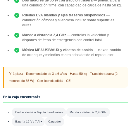
Dos motores de 35 W con tracción trasera
— potencia para
una conducción firme, con capacidad de carga de hasta 50 kg.
Ruedas EVA blandas y ejes traseros suspendidos
—
conducción cómoda y silenciosa incluso sobre superficies
duras.
Mando a distancia 2,4 GHz
— controlas la velocidad y
dispones de freno de emergencia con control total.
Música MP3/USB/AUX y efectos de sonido
— claxon, sonido
de arranque y melodías controlados desde el reproductor.
🏅 1 plaza · Recomendado de 3 a 6 años · Hasta 50 kg · Tracción trasera (2
motores de 35 W) · Con licencia oficial · CE
En la caja encontrarás
Coche eléctrico Toyota Landcruiser
Mando a distancia 2,4 GHz
Batería 12 V / 7 Ah
Cargador