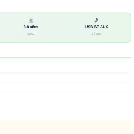
📅
🎵
3-8 años
USB·BT·AUX
EDAD
MÚSICA