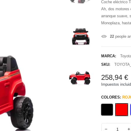
Coche eléctrico To
Ah, dos motores d
arranque suave, 
Monoplaza, hasta
22
people ar
MARCA:
Toyot
SKU:
TOYOTA_
258,94 €
Impuestos inclui
COLORES:
ROJ
−
+