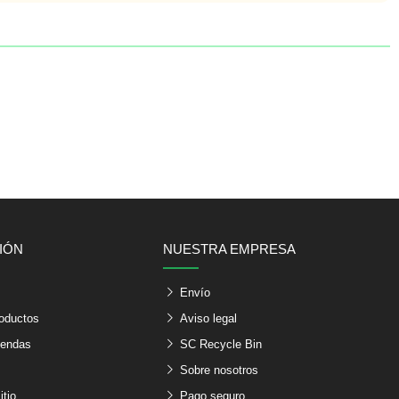
IÓN
NUESTRA EMPRESA
s
Envío
oductos
Aviso legal
iendas
SC Recycle Bin
Sobre nosotros
itio
Pago seguro