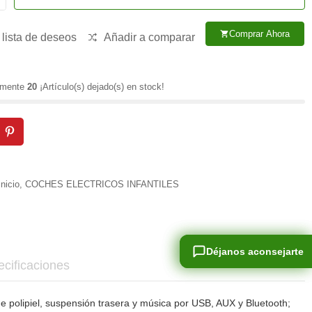
Comprar Ahora
shopping_cart
 lista de deseos
Añadir a comparar
lamente
20
¡Artículo(s) dejado(s) en stock!
Inicio
,
COCHES ELECTRICOS INFANTILES
Déjanos aconsejarte
Déjanos aconsejarte
cificaciones
de polipiel, suspensión trasera y música por USB, AUX y Bluetooth;