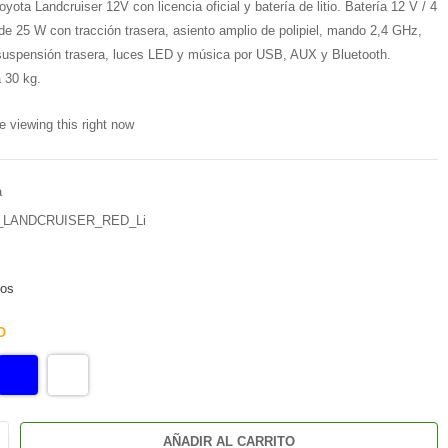
yota Landcruiser 12V con licencia oficial y batería de litio. Batería 12 V / 4
e 25 W con tracción trasera, asiento amplio de polipiel, mando 2,4 GHz,
suspensión trasera, luces LED y música por USB, AUX y Bluetooth.
 30 kg.
e viewing this right now
a
LANDCRUISER_RED_Li
dos
O
AÑADIR AL CARRITO