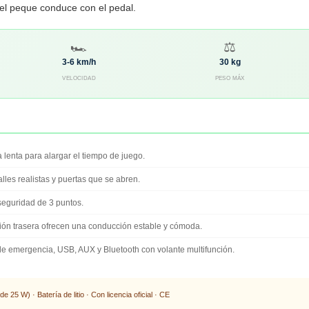
el peque conduce con el pedal.
🏎️
⚖️
3-6 km/h
30 kg
VELOCIDAD
PESO MÁX
lenta para alargar el tiempo de juego.
lles realistas y puertas que se abren.
eguridad de 3 puntos.
ión trasera ofrecen una conducción estable y cómoda.
e emergencia, USB, AUX y Bluetooth con volante multifunción.
25 W) · Batería de litio · Con licencia oficial · CE