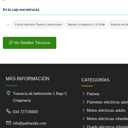
En la caja encontrarás
Coche eléctrico Toyota Landcruiser
Mando a distancia 2,4 GHz
Batería de li
📋 Ver Detalles Técnicos
MÁS INFORMACIÓN
CATEGORÍAS
Travesía de bellomonte 1 Bajo C
Patines
Chapinería
Patinetes eléctricos adul
Motos eléctricas adulto
034 727745683
Motos eléctricas infantil
info@patilandia.com
Quads eléctricos infantil