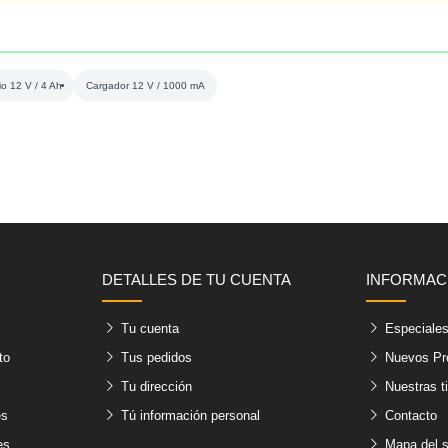
tio 12 V / 4 Ah
Cargador 12 V / 1000 mA
DETALLES DE TU CUENTA
INFORMAC
Tu cuenta
Especiale
to
Tus pedidos
Nuevos Pr
Tu dirección
Nuestras t
es
Tú información personal
Contacto
es
Mapa del s