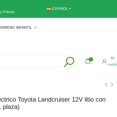
ESPAÑOL
 y Polonia
ERRENO INFANTIL
Mi
0
cuent
ctrico Toyota Landcruiser 12V litio con
1 plaza)