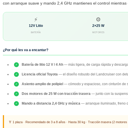
con arranque suave y mando 2,4 GHz mantienes el control mientras 
⚡
⚙️
12V Litio
2×25 W
BATERÍA
MOTORES
¿Por qué les va a encantar?
Batería de litio 12 V / 4 Ah
— más ligera, de carga rápida y descarga 
Licencia oficial Toyota
— el diseño robusto del Landcruiser con deta
Asiento amplio de polipiel
— cómodo y espacioso, con cinturón de s
Dos motores de 25 W con tracción trasera
— junto con la suspens
Mando a distancia 2,4 GHz y música
— arranque iluminado, freno d
🏅 1 plaza · Recomendado de 3 a 8 años · Hasta 30 kg · Tracción trasera (2 motores de 