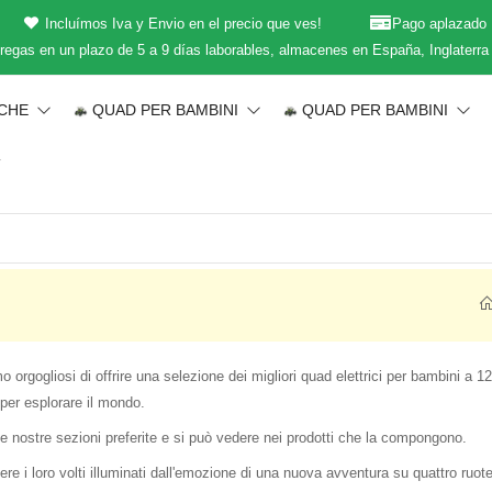
Incluímos Iva y Envio en el precio que ves!
Pago aplazado
regas en un plazo de 5 a 9 días laborables, almacenes en España, Inglaterra
ICHE
QUAD PER BAMBINI
QUAD PER BAMBINI
T
o orgogliosi di offrire una selezione dei migliori quad elettrici per bambini a 
er esplorare il mondo.
e nostre sezioni preferite e si può vedere nei prodotti che la compongono.
re i loro volti illuminati dall'emozione di una nuova avventura su quattro ruote