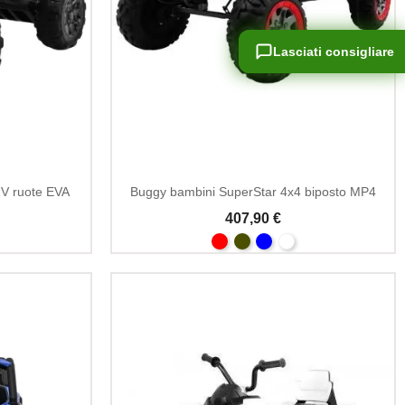
Lasciati consigliare
Lasciati consigliare
2V ruote EVA
Buggy bambini SuperStar 4x4 biposto MP4
407,90 €