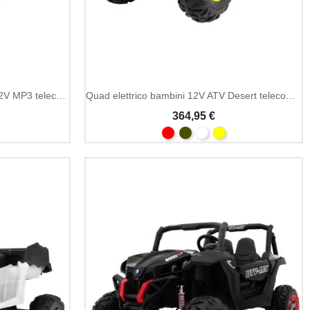
Quad elettrico bambini Can Am 12V MP3 telecomando
Quad elettrico bambini 12V ATV Desert telecomando 2.4GHz
364,95 €