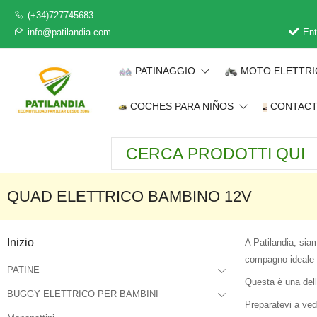
(+34)727745683
info@patilandia.com
Ent
PATINAGGIO
MOTO ELETTR
COCHES PARA NIÑOS
CONTAC
QUAD ELETTRICO BAMBINO 12V
Inizio
A Patilandia, siam
compagno ideale p
PATINE
Questa è una dell
BUGGY ELETTRICO PER BAMBINI
Preparatevi a vede