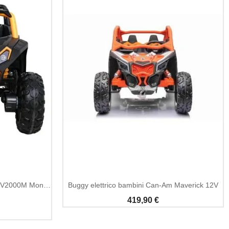
Quad Elettrico Bambini Buggy UTV2000M Monoplaza 180W 12V
Buggy elettrico bambini Can-Am Maverick 12V
419,90 €