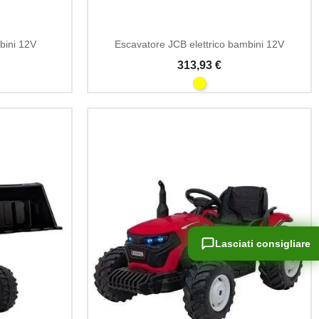
bini 12V
Escavatore JCB elettrico bambini 12V
313,93 €
Lasciati consigliare
Lasciati consigliare