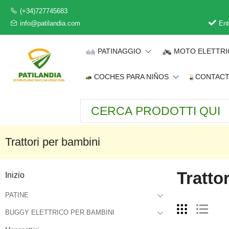
(+34)727745683
info@patilandia.com
Ent
PATINAGGIO
MOTO ELETTR
COCHES PARA NIÑOS
CONTAC
Trattori per bambini
Trattor
Inizio
PATINE
BUGGY ELETTRICO PER BAMBINI