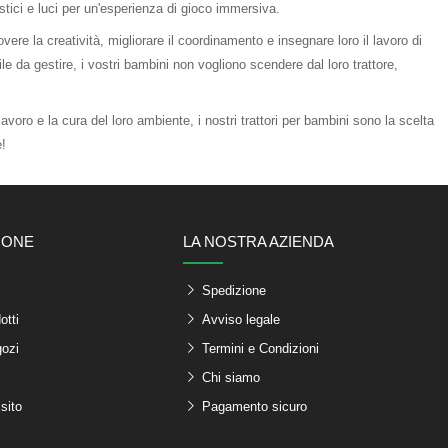
tici e luci per un'esperienza di gioco immersiva.
ere la creatività, migliorare il coordinamento e insegnare loro il lavoro di
le da gestire, i vostri bambini non vogliono scendere dal loro trattore,
l lavoro e la cura del loro ambiente, i nostri trattori per bambini sono la scelta
e!
IONE
LA NOSTRA AZIENDA
Spedizione
otti
Avviso legale
gozi
Termini e Condizioni
Chi siamo
sito
Pagamento sicuro