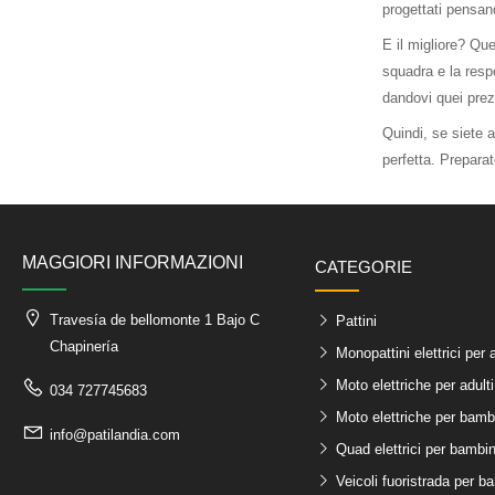
progettati pensan
E il migliore? Que
squadra e la respo
dandovi quei prezi
Quindi, se siete al
perfetta. Preparat
MAGGIORI INFORMAZIONI
CATEGORIE
Travesía de bellomonte 1 Bajo C
Pattini
Chapinería
Monopattini elettrici per a
Moto elettriche per adulti
034 727745683
Moto elettriche per bamb
info@patilandia.com
Quad elettrici per bambin
Veicoli fuoristrada per b