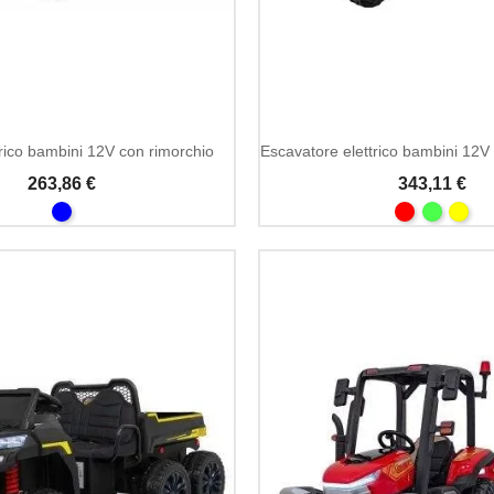
Aggiungi Al Carrello
trico bambini 12V con rimorchio
263,86 €
343,11 €