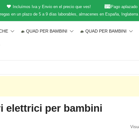
Incluímos Iva y Envio en el precio que ves!
Pago aplazado
regas en un plazo de 5 a 9 días laborables, almacenes en España, Inglaterra
ICHE
QUAD PER BAMBINI
QUAD PER BAMBINI
T
i elettrici per bambini
Visua