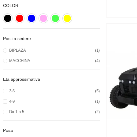
COLORI
Posti a sedere
BIPLAZA
(1)
MACCHINA
(4)
Età approssimativa
3-6
(5)
4-9
(1)
Da 1 a 5
(2)
Posa