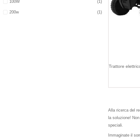
100W
(1)
200w
(1)
Alla ricerca del r
la soluzione! Non
speciali.
Immaginate il sorr