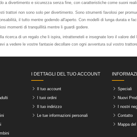
do a divertimento e sicurezza senza fine, con caratteristiche come suoni realis
sti trattori non sono solo per divertimento. Sono strumenti favolosi per promuov
nsabilità, il tutto mentre godendo all'aperto. Con modelli di lunga durata e faci
osi momenti di tranquillità mentre li guardi godere.
la ricerca di un regalo che li ispira, intratteneteli e insegnate loro il valore de
evi a vedere le vostre fantasie decollare con ogni avventura sul vostro trattor
I DETTAGLI DEL TUO ACCOUNT
INFORMAZ
Il tuo account
Speciali
dulti
I tuoi ordini
Nuovi Prod
Il tuo indirizzo
I nostri ne
ini
Le tue informazioni personali
Contatto
i
Mappa del 
ambini