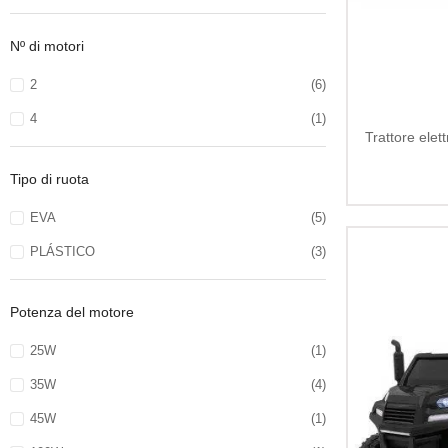
Nº di motori
2
(6)
4
(1)
Trattore elet
Tipo di ruota
EVA
(5)
PLÁSTICO
(3)
Potenza del motore
25W
(1)
35W
(4)
45W
(1)