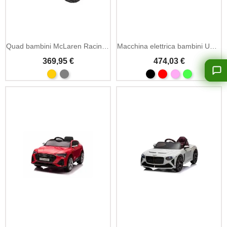
Quad bambini McLaren Racing MCL35 12V
Macchina elettrica bambini UTV 24V 2 posti MP3
369,95 €
474,03 €