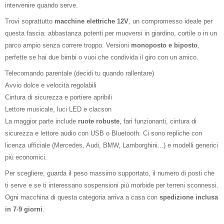
intervenire quando serve.
Trovi soprattutto
macchine elettriche 12V
, un compromesso ideale per
questa fascia: abbastanza potenti per muoversi in giardino, cortile o in un
parco ampio senza correre troppo. Versioni
monoposto e biposto
,
perfette se hai due bimbi o vuoi che condivida il giro con un amico.
Telecomando parentale (decidi tu quando rallentare)
Avvio dolce e velocità regolabili
Cintura di sicurezza e portiere apribili
Lettore musicale, luci LED e clacson
La maggior parte include
ruote robuste
, fari funzionanti, cintura di
sicurezza e lettore audio con USB o Bluetooth. Ci sono repliche con
licenza ufficiale (Mercedes, Audi, BMW, Lamborghini...) e modelli generici
più economici.
Per scegliere, guarda il peso massimo supportato, il numero di posti che
ti serve e se ti interessano sospensioni più morbide per terreni sconnessi.
Ogni macchina di questa categoria arriva a casa con
spedizione inclusa
in 7-9 giorni
.