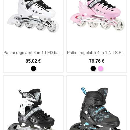
Pattini regolabili 4 in 1 LED bambini bianchi
Pattini regolabili 4 in 1 NILS Extreme NH10905
85,02 €
79,76 €