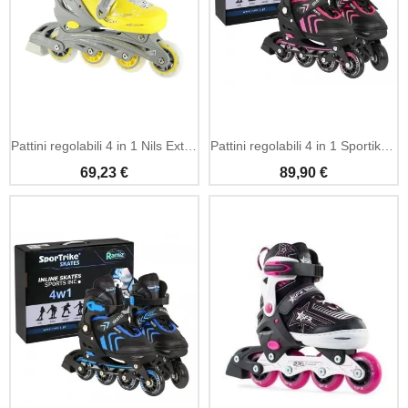
Pattini regolabili 4 in 1 Nils Extreme quad linea ghiaccio
Pattini regolabili 4 in 1 Sportike bambini principianti
69,23 €
89,90 €