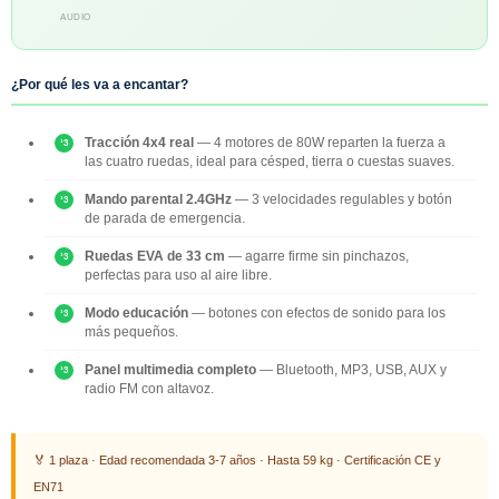
AUDIO
¿Por qué les va a encantar?
Tracción 4x4 real
— 4 motores de 80W reparten la fuerza a
las cuatro ruedas, ideal para césped, tierra o cuestas suaves.
Mando parental 2.4GHz
— 3 velocidades regulables y botón
de parada de emergencia.
Ruedas EVA de 33 cm
— agarre firme sin pinchazos,
perfectas para uso al aire libre.
Modo educación
— botones con efectos de sonido para los
más pequeños.
Panel multimedia completo
— Bluetooth, MP3, USB, AUX y
radio FM con altavoz.
🏅 1 plaza · Edad recomendada 3-7 años · Hasta 59 kg · Certificación CE y
EN71