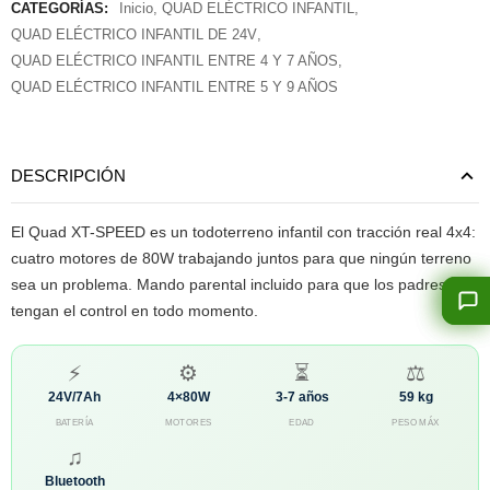
CATEGORÍAS:
Inicio
,
QUAD ELÉCTRICO INFANTIL
,
QUAD ELÉCTRICO INFANTIL DE 24V
,
QUAD ELÉCTRICO INFANTIL ENTRE 4 Y 7 AÑOS
,
QUAD ELÉCTRICO INFANTIL ENTRE 5 Y 9 AÑOS
DESCRIPCIÓN
El Quad XT-SPEED es un todoterreno infantil con tracción real 4x4:
cuatro motores de 80W trabajando juntos para que ningún terreno
sea un problema. Mando parental incluido para que los padres
tengan el control en todo momento.
⚡
⚙
⏳
⚖
24V/7Ah
4×80W
3-7 años
59 kg
BATERÍA
MOTORES
EDAD
PESO MÁX
♫
Bluetooth