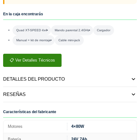
En la caja encontrarás
Quad XT-SPEED 4x4
Mando parental 2.4GHz
Cargador
Manual + kit de montaje
Cable mini-jack
📋 Ver Detalles Técnicos
DETALLES DEL PRODUCTO
RESEÑAS
Características del fabricante
Motores
4×80W
Batería
24V 7Ah