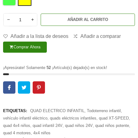
−
+
AÑADIR AL CARRITO
Añadir a la lista de deseos
Añadir a comparar
Comprar Ahora
shopping_cart
¡Apresúrate! Solamente
52
¡Artículo(s) dejado(s) en stock!
ETIQUETAS:
QUAD ELECTRICO INFANTIL
,
Todoterreno infantil
,
vehículo infantil eléctrico
,
quads eléctricos infantiles
,
quad XT-SPEED
,
quad 4x4 niños
,
quad infantil 24V
,
quad niños 24V
,
quad niños potente
,
quad 4 motores
,
4x4 niños